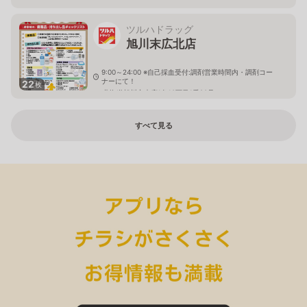
ツルハドラッグ
旭川末広北店
9:00～24:00 ※自己採血受付:調剤営業時間内・調剤コー
ナーにて！
22
枚
北海道旭川市末広1条10丁目1番20号
すべて見る