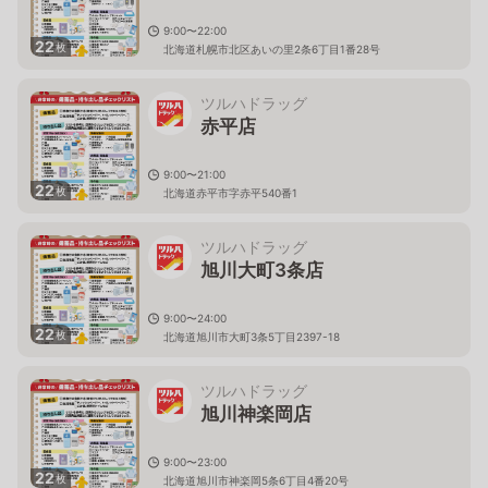
9:00〜22:00
22
枚
北海道札幌市北区あいの里2条6丁目1番28号
ツルハドラッグ
赤平店
9:00〜21:00
22
枚
北海道赤平市字赤平540番1
ツルハドラッグ
旭川大町3条店
9:00〜24:00
22
枚
北海道旭川市大町3条5丁目2397-18
ツルハドラッグ
旭川神楽岡店
9:00〜23:00
22
枚
北海道旭川市神楽岡5条6丁目4番20号