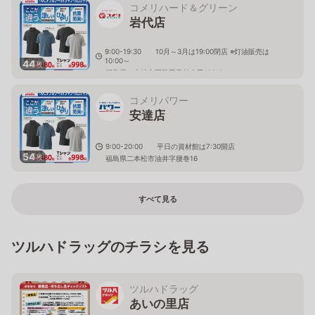
コメリハード＆グリーン
岩代店
9:00-19:30 10月～3月は19:00閉店 ※灯油販売は
10:00～
44
枚
福島県二本松市西勝田字柏木田192-1
コメリパワー
安達店
9:00-20:00 平日の資材館は7:30開店
54
枚
福島県二本松市油井字腰巻16
すべて見る
ツルハドラッグのチラシを見る
ツルハドラッグ
あいの里店