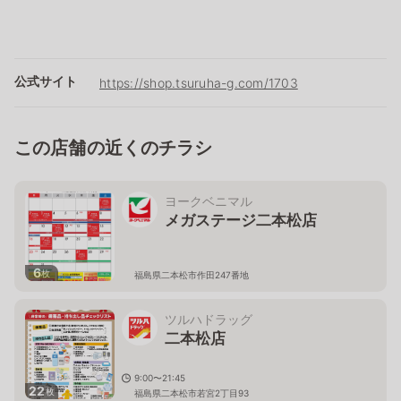
公式サイト
https://shop.tsuruha-g.com/1703
この店舗の近くのチラシ
ヨークベニマル
メガステージ二本松店
6
枚
福島県二本松市作田247番地
ツルハドラッグ
二本松店
9:00〜21:45
22
枚
福島県二本松市若宮2丁目93