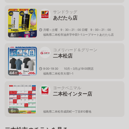
サンドラッグ
あだたら店
月曜～土曜 9：30～21：00 日曜 9：00～21：00
6
福島県二本松市油井字中田1-1コープマートあだたら店
枚
内
コメリハード＆グリーン
二本松店
9:00-19:30 10月～3月は19:00閉店
44
枚
福島県二本松市大壇1-1
ヨークベニマル
二本松インター店
6
枚
福島県二本松市成田町一丁目810番地