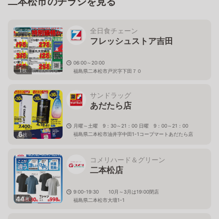
二本松市のチラシを見る
全日食チェーン
フレッシュストア吉田
06:00～20:00
1
枚
福島県二本松市戸沢字下田７０
サンドラッグ
あだたら店
月曜～土曜 9：30～21：00 日曜 9：00～21：00
6
福島県二本松市油井字中田1-1コープマートあだたら店
枚
内
コメリハード＆グリーン
二本松店
9:00-19:30 10月～3月は19:00閉店
44
枚
福島県二本松市大壇1-1