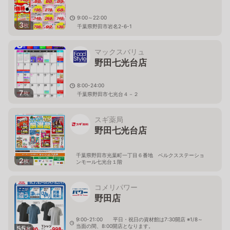
9:00～22:00
3
枚
千葉県野田市岩名2-6-1
マックスバリュ
野田七光台店
8:00-24:00
7
枚
千葉県野田市七光台４－２
スギ薬局
野田七光台店
千葉県野田市光葉町一丁目６番地 ベルクスステーショ
2
枚
ンモール七光台１階
コメリパワー
野田店
9:00-21:00 平日・祝日の資材館は7:30開店 ※1/8～
当面の間、8:00開店となります。
55
枚