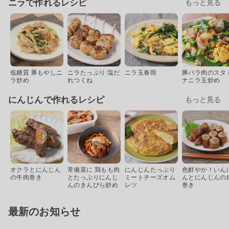
ニラで作れるレシピ
もっと見る
低糖質 豚もやしニ
ニラたっぷり 塩だ
ニラ玉春雨
豚バラ肉のスタ
ラ炒め
れつくね
ナニラ玉炒め
にんじんで作れるレシピ
もっと見る
オクラとにんじん
常備菜に 鶏もも肉
にんじんたっぷり
色鮮やか！いん
の牛肉巻き
とたっぷりにんじ
ミートチーズオム
んとにんじんの
んのきんぴら炒め
レツ
巻き
最新のお知らせ