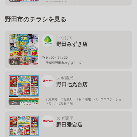
千葉県野田市泉1-1-2
野田市のチラシを見る
いなげや
野田みずき店
9：00～21：30
3
枚
千葉県野田市みずき2－12
スギ薬局
野田七光台店
千葉県野田市光葉町一丁目６番地 ベルクスステーショ
2
枚
ンモール七光台１階
スギ薬局
野田愛宕店