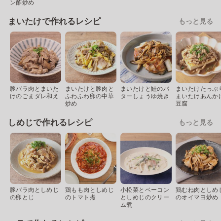
ン酢炒め
まいたけで作れるレシピ
もっと見る
豚バラ肉とまいた
まいたけと豚肉と
まいたけと鮭のバ
まいたけたっぷ
けのごまダレ和え
ふわふわ卵の中華
ターしょうゆ焼き
まいたけあんか
炒め
豆腐
しめじで作れるレシピ
もっと見る
豚バラ肉としめじ
鶏もも肉としめじ
小松菜とベーコン
鶏むね肉としめ
の卵とじ
のトマト煮
としめじのクリー
のオイマヨ炒め
ム煮