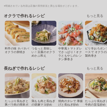
※明細されている内容は店舗の実売状況と異なる場合がございます。
オクラで作れるレシピ
もっと見る
料亭の味 ネバネバ
つるっと美味し
中華風トマトダレ
ピリ辛おろポン
オクラの卵焼き
い！豆腐のオクラ
でさっぱり！オク
ースで オクラの
めかぶ和え
ラともやしのレン
製肉巻き
チン豚巻き
長ねぎで作れるレシピ
もっと見る
たっぷり長ねぎと
鶏もも肉と長ねぎ
焼肉のタレで 厚揚
たっぷり長ねぎ
豚バラ肉の簡単ポ
の胡麻マヨ炒め
げと長ねぎ炒め
牛肉の旨塩炒め