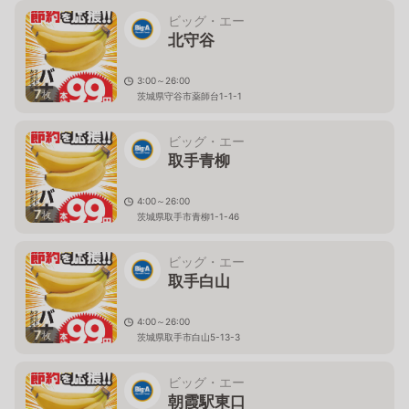
ビッグ・エー
北守谷
3:00～26:00
7
枚
茨城県守谷市薬師台1-1-1
ビッグ・エー
取手青柳
4:00～26:00
7
枚
茨城県取手市青柳1-1-46
ビッグ・エー
取手白山
4:00～26:00
7
枚
茨城県取手市白山5-13-3
ビッグ・エー
朝霞駅東口