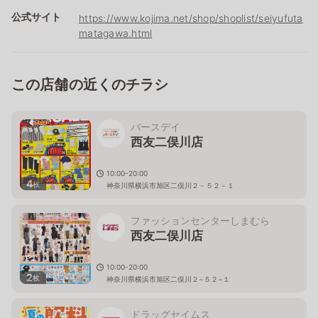
公式サイト
https://www.kojima.net/shop/shoplist/seiyufuta
matagawa.html
この店舗の近くのチラシ
バースデイ
西友二俣川店
10:00-20:00
4
枚
神奈川県横浜市旭区二俣川２－５２－１
ファッションセンターしまむら
西友二俣川店
10:00-20:00
2
枚
神奈川県横浜市旭区二俣川２−５２−１
ドラッグセイムス