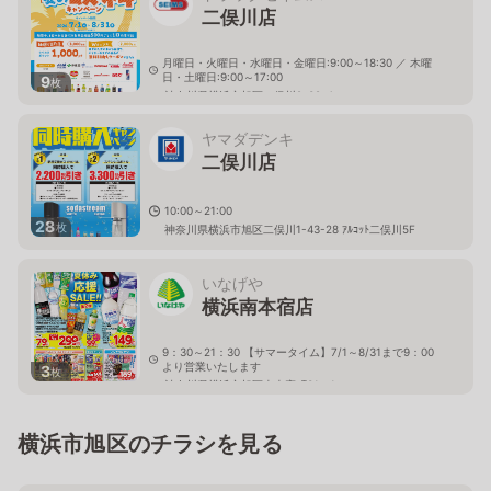
二俣川店
月曜日・火曜日・水曜日・金曜日:9:00～18:30 ／ 木曜
日・土曜日:9:00～17:00
9
枚
神奈川県横浜市旭区二俣川2-38-4
ヤマダデンキ
二俣川店
10:00～21:00
28
枚
神奈川県横浜市旭区二俣川1-43-28 ｱﾙｺｯﾄ二俣川5F
いなげや
横浜南本宿店
9：30～21：30 【サマータイム】7/1～8/31まで9：00
より営業いたします
3
枚
神奈川県横浜市旭区南本宿町31－1
横浜市旭区のチラシを見る