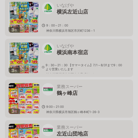
いなげや
横浜左近山店
9：00～21：00
3
枚
神奈川県横浜市旭区市沢町1236－1
いなげや
横浜南本宿店
9：30～21：30 【サマータイム】7/1～8/31まで9：00
より営業いたします
3
枚
神奈川県横浜市旭区南本宿町31－1
業務スーパー
鶴ヶ峰店
9:00～21:00
3
枚
神奈川県横浜市旭区鶴ヶ峰本町1-26-3
業務スーパー
左近山団地店