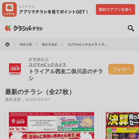
神奈川県
横浜市旭区
コジマ×ビックカメラ トラ...
家電量販店
コジマ×ビックカメラ
フォロー
トライアル西友二俣川店のチラ
シ
最新のチラシ（全27枚）
最終更新：2026/08/07