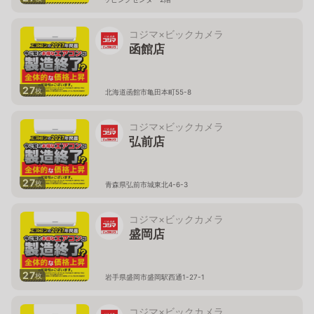
コジマ×ビックカメラ
函館店
27
枚
北海道函館市亀田本町55-8
コジマ×ビックカメラ
弘前店
27
枚
青森県弘前市城東北4-6-3
コジマ×ビックカメラ
盛岡店
27
枚
岩手県盛岡市盛岡駅西通1-27-1
コジマ×ビックカメラ