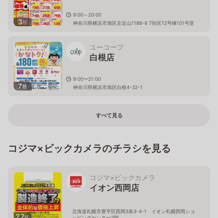
9:00～20:00
3
枚
神奈川県横浜市旭区左近山1186-6 7街区12号棟101号室
ユーコープ
白根店
9:00〜21:00
7
枚
神奈川県横浜市旭区白根4-32-1
すべて見る
コジマ×ビックカメラのチラシを見る
コジマ×ビックカメラ
イオン西岡店
北海道札幌市豊平区西岡3条3-4-1 イオン札幌西岡ショ
27
枚
ッピングセンター2階