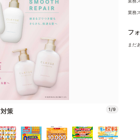
業務
業務
フ
まだ
1/9
ア対策