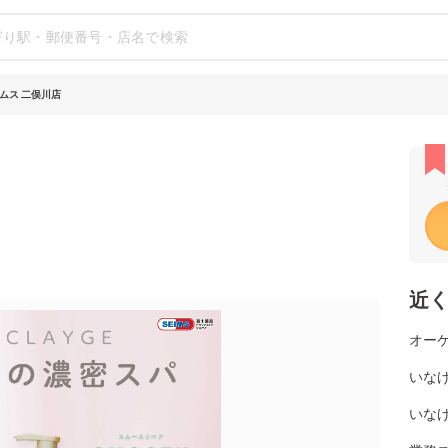
ムス 二俣川店
近
オーケ
いな
いな