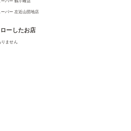
スーパー 鶴ヶ峰店
スーパー 左近山団地店
ォローしたお店
ありません