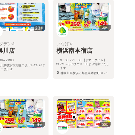
23
4
枚
枚
ダデンキ
いなげや
俣川店
横浜南本宿店
00～21:00
9：30～21：30 【サマータイム】
7/1～8/31まで9：00より営業いたし
川県横浜市旭区二俣川1-43-28 ｱ
ます
ｯﾄ二俣川5F
神奈川県横浜市旭区南本宿町31－1
4
3
枚
枚