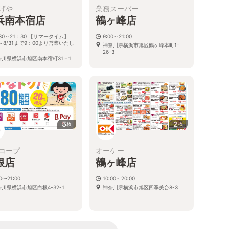
げや
業務スーパー
浜南本宿店
鶴ヶ峰店
30～21：30 【サマータイム】
9:00～21:00
1～8/31まで9：00より営業いたし
神奈川県横浜市旭区鶴ヶ峰本町1-
す
26-3
奈川県横浜市旭区南本宿町31－1
5
2
枚
枚
コープ
オーケー
根店
鶴ヶ峰店
00〜21:00
10:00～20:00
川県横浜市旭区白根4-32-1
神奈川県横浜市旭区四季美台8-3