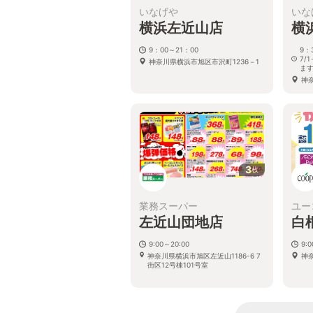
いなげや
いな
横浜左近山店
横
9：00～21：00
9：
7/
神奈川県横浜市旭区市沢町1236－1
ま
神
3
枚
業務スーパー
ユー
左近山団地店
白
9:00～20:00
9:
神奈川県横浜市旭区左近山1186-6 7
神奈
街区12号棟101号室