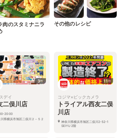
その他のレシピ
ラ肉のスタミナニラ
め
3
11
枚
枚
スデイ
コジマ×ビックカメラ
友二俣川店
トライアル西友二俣
川店
00-20:00
奈川県横浜市旭区二俣川２－５２
神奈川県横浜市旭区二俣川2-52-1
１
SEIYU 2階