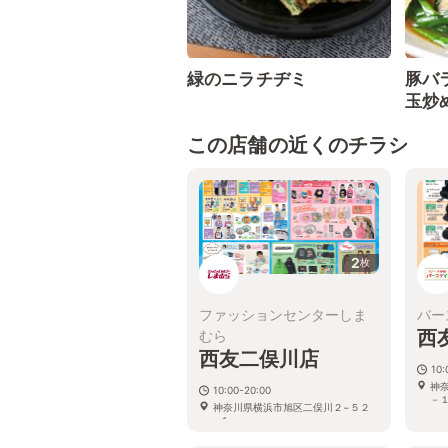
緑のニラチヂミ
豚バ
玉炒
この店舗の近くのチラシ
2
枚
ファッションセンターしま
バー
西
むら
西友二俣川店
10:
神
10:00-20:00
－
神奈川県横浜市旭区二俣川２−５２
−１