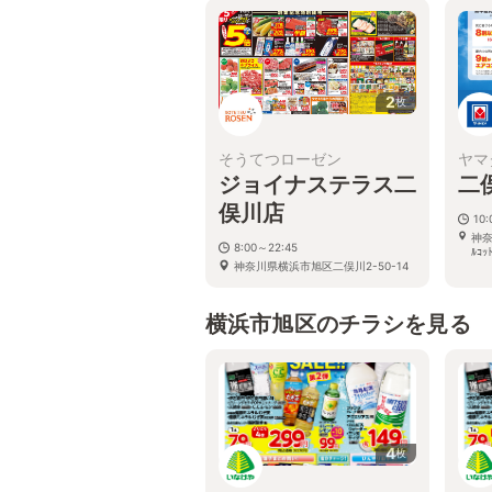
2
枚
そうてつローゼン
ヤマ
ジョイナステラス二
二
俣川店
10:
神奈
8:00～22:45
ﾙｺ
神奈川県横浜市旭区二俣川2-50-14
横浜市旭区のチラシを見る
4
枚