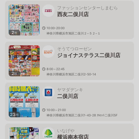
ファッションセンターしまむら
西友二俣川店
10:00-20:00
2
枚
神奈川県横浜市旭区二俣川２−５２−１
そうてつローゼン
ジョイナステラス二俣川店
8:00～22:45
2
枚
神奈川県横浜市旭区二俣川2-50-14
ヤマダデンキ
二俣川店
10:00～21:00
23
枚
神奈川県横浜市旭区二俣川1-43-28 ｱﾙｺｯﾄ二俣川5F
いなげや
横浜南本宿店