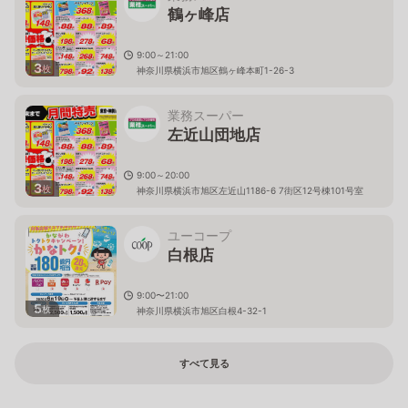
鶴ヶ峰店
9:00～21:00
3
枚
神奈川県横浜市旭区鶴ヶ峰本町1-26-3
業務スーパー
左近山団地店
9:00～20:00
3
枚
神奈川県横浜市旭区左近山1186-6 7街区12号棟101号室
ユーコープ
白根店
9:00〜21:00
5
枚
神奈川県横浜市旭区白根4-32-1
すべて見る