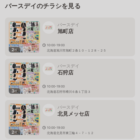
バースデイのチラシを見る
バースデイ
旭町店
10:00-19:00
2
枚
北海道旭川市旭町２条１０－１２８－２５
バースデイ
石狩店
10:00-19:00
3
枚
北海道石狩市樽川６条１丁目３
バースデイ
北見メッセ店
10:00-19:00
2
枚
北海道北見市東三輪４－７－１２