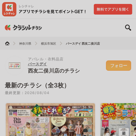
神奈川県
横浜市旭区
バースデイ 西友二俣川店
アパレル・衣料品店
バースデイ
フォロー
西友二俣川店のチラシ
最新のチラシ（全3枚）
最終更新：2026/08/04