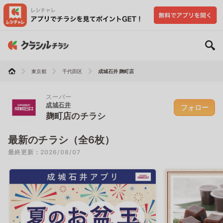
東京都
千代田区
成城石井 麹町店
スーパー
成城石井
フォロー
麹町店のチラシ
最新のチラシ（全6枚）
最終更新：2026/08/07