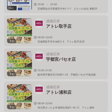
10:00 - 22:00
6
枚
宮城県仙台市青葉区中央1-1-1 エスパル仙台 東館2F
成城石井
アトレ取手店
09:00-23:00
7
枚
茨城県取手市中央町2-5 アトレ取手店3F
成城石井
宇都宮パセオ店
10:00-21:00
7
枚
栃木県宇都宮市川向町1-23 宇都宮パセオ1F食品館
成城石井
アトレ浦和店
08:00-23:00
7
枚
埼玉県さいたま市浦和区高砂1-16-12 アトレ浦和