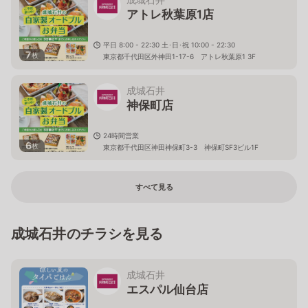
アトレ秋葉原1店
平日 8:00 - 22:30 土･日･祝 10:00 - 22:30
7
枚
東京都千代田区外神田1-17-6 アトレ秋葉原1 3F
成城石井
神保町店
24時間営業
6
枚
東京都千代田区神田神保町3-3 神保町SF3ビル1F
すべて見る
成城石井のチラシを見る
成城石井
エスパル仙台店