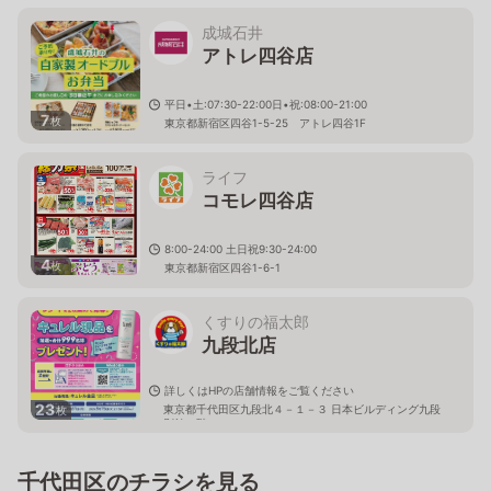
成城石井
アトレ四谷店
平日•土:07:30-22:00日•祝:08:00-21:00
7
枚
東京都新宿区四谷1-5-25 アトレ四谷1F
ライフ
コモレ四谷店
8:00-24:00 土日祝9:30-24:00
4
枚
東京都新宿区四谷1-6-1
くすりの福太郎
九段北店
詳しくはHPの店舗情報をご覧ください
23
東京都千代田区九段北４－１－３ 日本ビルディング九段
枚
別館１階
千代田区のチラシを見る