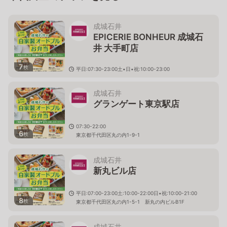
成城石井
EPICERIE BONHEUR 成城石
井 大手町店
7
枚
平日:07:30-23:00土•日•祝:10:00-23:00
東京都千代田区大手町1-5-5 大手町タワーB2F
成城石井
グランゲート東京駅店
07:30-22:00
6
枚
東京都千代田区丸の内1-9-1
成城石井
新丸ビル店
平日:07:00-23:00土:10:00-22:00日•祝:10:00-21:00
8
枚
東京都千代田区丸の内1-5-1 新丸の内ビルB1F
成城石井