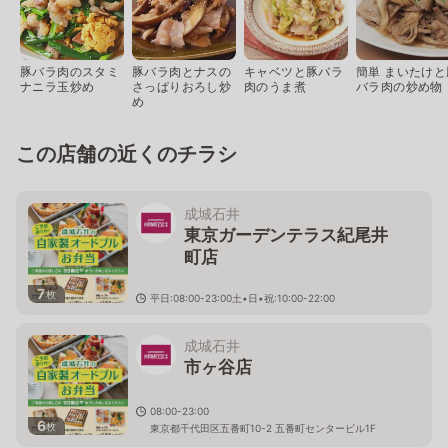
豚バラ肉のスタミ
豚バラ肉とナスの
キャベツと豚バラ
簡単 まいたけと
ナニラ玉炒め
さっぱりおろし炒
肉のうま煮
バラ肉の炒め物
め
この店舗の近くのチラシ
成城石井
東京ガーデンテラス紀尾井
町店
7
枚
平日:08:00-23:00土•日•祝:10:00-22:00
東京都千代田区紀尾井町1-3 東京ガーデンテラス紀尾
井町 紀尾井テラス2F
成城石井
市ヶ谷店
08:00-23:00
6
枚
東京都千代田区五番町10-2 五番町センタービル1F