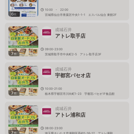
10:00 - 22:00
6
枚
宮城県仙台市青葉区中央1-1-1 エスパル仙台 東館2F
成城石井
アトレ取手店
09:00-23:00
7
枚
茨城県取手市中央町2-5 アトレ取手店3F
成城石井
宇都宮パセオ店
10:00-21:00
7
枚
栃木県宇都宮市川向町1-23 宇都宮パセオ1F食品館
成城石井
アトレ浦和店
08:00-23:00
7
枚
埼玉県さいたま市浦和区高砂1-16-12 アトレ浦和