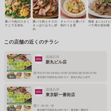
豚バラ肉のスタミ
豚バラ肉とナスの
キャベツと豚バラ
簡単 まいたけと
ナニラ玉炒め
さっぱりおろし炒
肉のうま煮
バラ肉の炒め物
め
この店舗の近くのチラシ
成城石井
新丸ビル店
平日:07:00-23:00土:10:00-22:00日•祝:10:00-21:00
8
枚
東京都千代田区丸の内1-5-1 新丸の内ビルB1F
成城石井
東京駅一番街店
7：30-22：30
7
枚
東京都千代田区丸の内1-9-1 東京駅一番街1F