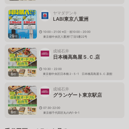
ヤマダデンキ
LABI東京八重洲
10:00～21:00 ※日・祝10:00～20:00
29
枚
東京都中央区八重洲1丁目5番22号
成城石井
日本橋高島屋Ｓ.Ｃ.店
10:30 - 22:00
6
東京都中央区日本橋２-５-1 日本橋高島屋Ｓ.Ｃ.新館
枚
B1F
成城石井
グランゲート東京駅店
07:30-22:00
6
枚
東京都千代田区丸の内1-9-1