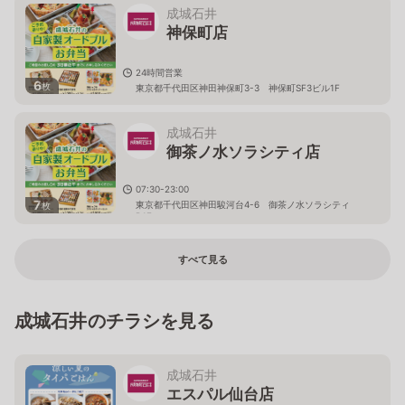
成城石井
神保町店
24時間営業
6
枚
東京都千代田区神田神保町3-3 神保町SF3ビル1F
成城石井
御茶ノ水ソラシティ店
07:30-23:00
7
東京都千代田区神田駿河台4-6 御茶ノ水ソラシティ
枚
B1F
すべて見る
成城石井のチラシを見る
成城石井
エスパル仙台店