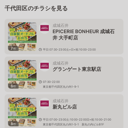
千代田区のチラシを見る
成城石井
EPICERIE BONHEUR 成城石
井 大手町店
7
枚
平日:07:30-23:00土•日•祝:10:00-23:00
東京都千代田区大手町1-5-5 大手町タワーB2F
成城石井
グランゲート東京駅店
07:30-22:00
6
枚
東京都千代田区丸の内1-9-1
成城石井
新丸ビル店
平日:07:00-23:00土:10:00-22:00日•祝:10:00-21:00
8
枚
東京都千代田区丸の内1-5-1 新丸の内ビルB1F