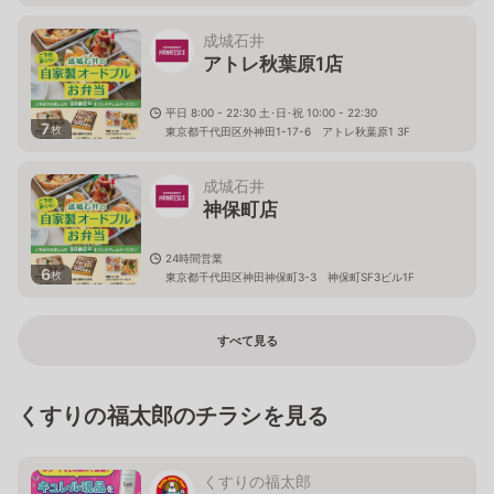
成城石井
アトレ秋葉原1店
平日 8:00 - 22:30 土･日･祝 10:00 - 22:30
7
枚
東京都千代田区外神田1-17-6 アトレ秋葉原1 3F
成城石井
神保町店
24時間営業
6
枚
東京都千代田区神田神保町3-3 神保町SF3ビル1F
すべて見る
くすりの福太郎のチラシを見る
くすりの福太郎