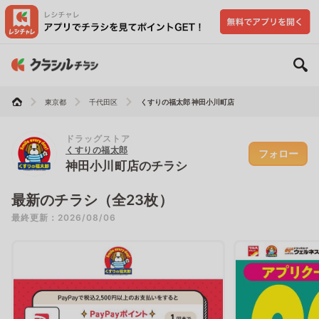
東京都
千代田区
くすりの福太郎 神田小川町店
ドラッグストア
くすりの福太郎
フォロー
神田小川町店のチラシ
最新のチラシ（全23枚）
最終更新：2026/08/06