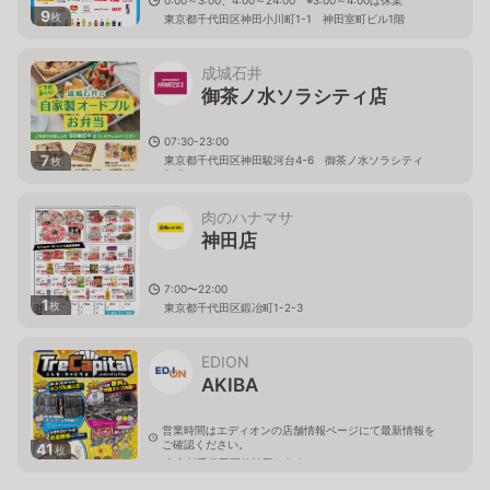
9
枚
東京都千代田区神田小川町1-1 神田室町ビル1階
成城石井
御茶ノ水ソラシティ店
07:30-23:00
7
東京都千代田区神田駿河台4-6 御茶ノ水ソラシティ
枚
B1F
肉のハナマサ
神田店
7:00〜22:00
1
枚
東京都千代田区鍛冶町1-2-3
EDION
AKIBA
営業時間はエディオンの店舗情報ページにて最新情報を
ご確認ください。
41
枚
東京都千代田区外神田1-2-9