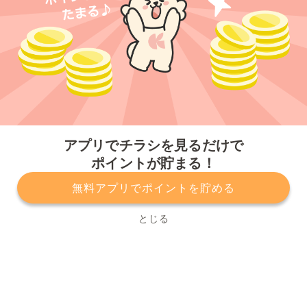
今すぐアプリをダウンロードする
アプリでチラシを見るだけで
ポイントが貯まる！
無料アプリでポイントを貯める
プライバシーポリシー
利用規約
運営会社
サービスに関してのお問い合わせ
チラシ掲載をお考えの方
とじる
Copyright© Kurashiru, Inc. All Rights Reserved.