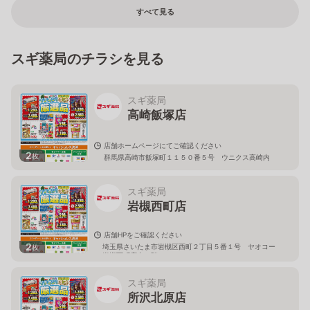
すべて見る
スギ薬局のチラシを見る
スギ薬局
高崎飯塚店
店舗ホームページにてご確認ください
2
枚
群馬県高崎市飯塚町１１５０番５号 ウニクス高崎内
スギ薬局
岩槻西町店
店舗HPをご確認ください
2
埼玉県さいたま市岩槻区西町２丁目５番１号 ヤオコー
枚
岩槻西町店内１階
スギ薬局
所沢北原店