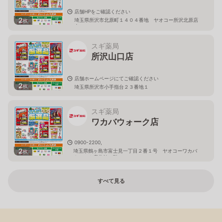
店舗HPをご確認ください
2
埼玉県所沢市北原町１４０４番地 ヤオコー所沢北原店
枚
内
スギ薬局
所沢山口店
店舗ホームページにてご確認ください
2
枚
埼玉県所沢市小手指台２３番地１
スギ薬局
ワカバウォーク店
0900-2200,
2
埼玉県鶴ヶ島市富士見一丁目２番１号 ヤオコーワカバ
枚
ウォーク店北館１階
すべて見る