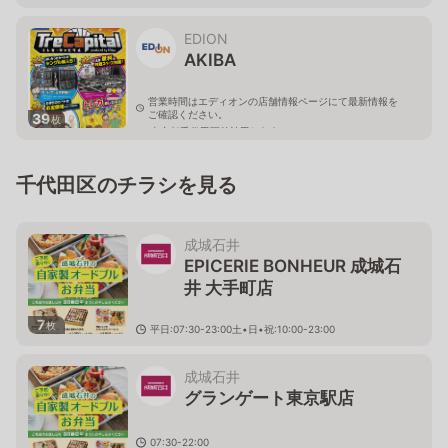
東京都千代田区大手町1-5-5 大手町タワーB2F
EDION
AKIBA
営業時間はエディオンの店舗情報ページにて最新情報を
ご確認ください。
39
枚
東京都千代田区外神田1-2-9
千代田区のチラシを見る
成城石井
EPICERIE BONHEUR 成城石
井 大手町店
7
枚
平日:07:30-23:00土•日•祝:10:00-23:00
東京都千代田区大手町1-5-5 大手町タワーB2F
成城石井
グランゲート東京駅店
07:30-22:00