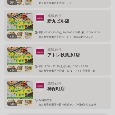
6
枚
東京都千代田区丸の内1-9-1
成城石井
新丸ビル店
平日:07:00-23:00土:10:00-22:00日•祝:10:00-21:00
7
枚
東京都千代田区丸の内1-5-1 新丸の内ビルB1F
成城石井
アトレ秋葉原1店
平日 8:00 - 22:30 土･日･祝 10:00 - 22:30
7
枚
東京都千代田区外神田1-17-6 アトレ秋葉原1 3F
成城石井
神保町店
24時間営業
6
枚
東京都千代田区神田神保町3-3 神保町SF3ビル1F