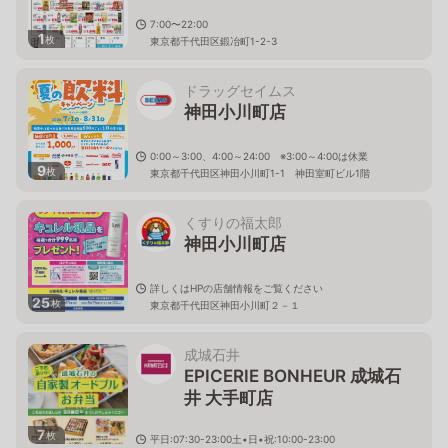
7:00〜22:00
1
枚
東京都千代田区鍛冶町1-2-3
ドラッグセイムス
神田小川町店
0:00～3:00、4:00～24:00 ※3:00～4:00は休業
9
枚
東京都千代田区神田小川町1-1 神田室町ビル1階
くすりの福太郎
神田小川町店
詳しくはHPの店舗情報をご覧ください
25
枚
東京都千代田区神田小川町２－１
成城石井
EPICERIE BONHEUR 成城石
井 大手町店
7
枚
平日:07:30-23:00土•日•祝:10:00-23:00