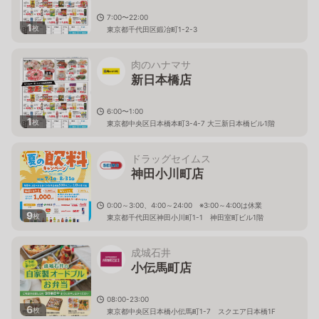
7:00〜22:00
1
枚
東京都千代田区鍛冶町1-2-3
肉のハナマサ
新日本橋店
6:00〜1:00
1
枚
東京都中央区日本橋本町3-4-7 大三新日本橋ビル1階
ドラッグセイムス
神田小川町店
0:00～3:00、4:00～24:00 ※3:00～4:00は休業
9
枚
東京都千代田区神田小川町1-1 神田室町ビル1階
成城石井
小伝馬町店
08:00-23:00
6
枚
東京都中央区日本橋小伝馬町1-7 スクエア日本橋1F