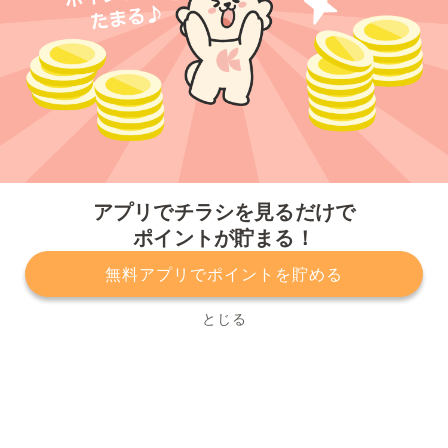
今すぐアプリをダウンロードする
アプリでチラシを見るだけで
ポイントが貯まる！
無料アプリでポイントを貯める
プライバシーポリシー
利用規約
運営会社
サービスに関してのお問い合わせ
チラシ掲載をお考えの方
とじる
Copyright© Kurashiru, Inc. All Rights Reserved.