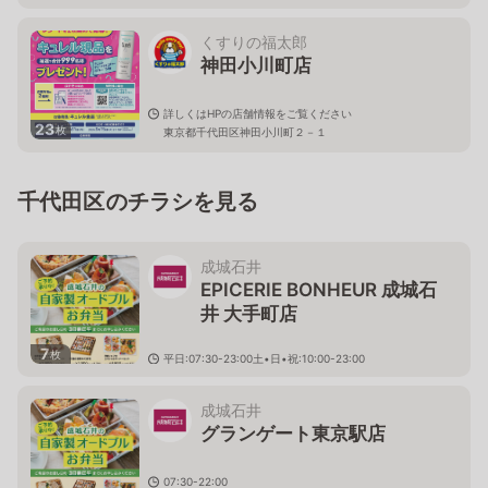
くすりの福太郎
神田小川町店
詳しくはHPの店舗情報をご覧ください
23
枚
東京都千代田区神田小川町２－１
千代田区のチラシを見る
成城石井
EPICERIE BONHEUR 成城石
井 大手町店
7
枚
平日:07:30-23:00土•日•祝:10:00-23:00
東京都千代田区大手町1-5-5 大手町タワーB2F
成城石井
グランゲート東京駅店
07:30-22:00