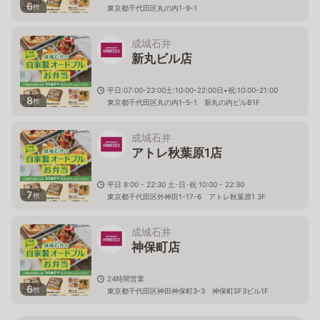
6
枚
東京都千代田区丸の内1-9-1
成城石井
新丸ビル店
平日:07:00-23:00土:10:00-22:00日•祝:10:00-21:00
8
枚
東京都千代田区丸の内1-5-1 新丸の内ビルB1F
成城石井
アトレ秋葉原1店
平日 8:00 - 22:30 土･日･祝 10:00 - 22:30
7
枚
東京都千代田区外神田1-17-6 アトレ秋葉原1 3F
成城石井
神保町店
24時間営業
6
枚
東京都千代田区神田神保町3-3 神保町SF3ビル1F