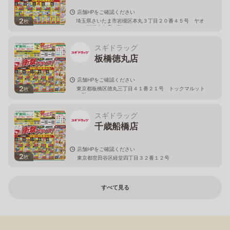
店舗HPをご確認ください
2
埼玉県さいたま市岩槻区本丸３丁目２０番４５号 ヤオ
枚
コー岩槻本丸店２階
スギドラッグ
板橋徳丸店
店舗HPをご確認ください
2
東京都板橋区徳丸三丁目４１番２１号 トックマルット
枚
１階
スギドラッグ
千歳船橋店
店舗HPをご確認ください
2
枚
東京都世田谷区経堂四丁目３２番１２号
すべて見る