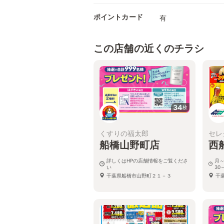
ポイントカード
有
この店舗の近くのチラシ
34
枚
くすりの福太郎
セレ
船橋山野町店
西
詳しくはHPの店舗情報をご覧くださ
月～
い
30
千葉県船橋市山野町２１－３
千葉