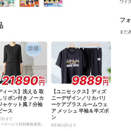
ワイ
フ
品
まだ
21890
9889
税込
税込
円
円
ディース】洗える 取
【ユニセックス】ディズ
しリボン付き ノーカ
ニーデザイン／リカバリ
ジャケット風７分袖
ーケアプラス ルームウェ
ピース
ア メッシュ 半袖＆半ズボ
ン
(日)まで
ーナーにて特別価格適用...
8月9日(日)まで