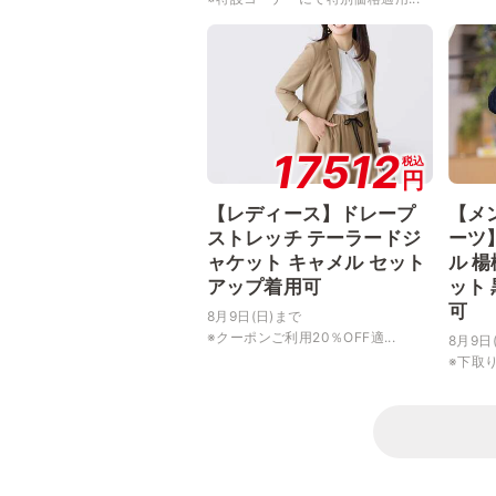
17512
税込
円
【レディース】ドレープ
【メ
ストレッチ テーラードジ
ーツ
ャケット キャメル セット
ル 
アップ着用可
ット
可
8月9日(日)まで
※クーポンご利用20％OFF適...
8月9日
※下取り