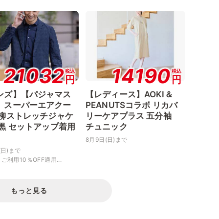
21032
14190
税込
税込
円
円
ンズ】【パジャマス
【レディース】AOKI＆
】スーパーエアクー
PEANUTSコラボ リカバ
楊柳ストレッチジャケ
リーケアプラス 五分袖
 黒 セットアップ着用
チュニック
8月9日(日)まで
(日)まで
ご利用10％OFF適用...
もっと見る