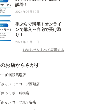
試着！
2024年08月30日
手ぶらで帰宅！オンライ
ンで購入～自宅で受け取
り！
2024年08月30日
お知らせをすべて表示する
くのお店からさがす
ケー 船橋競馬場店
プみらい ミニコープ西船店
石井 シャポー船橋店
プみらい コープ鎌ケ谷店