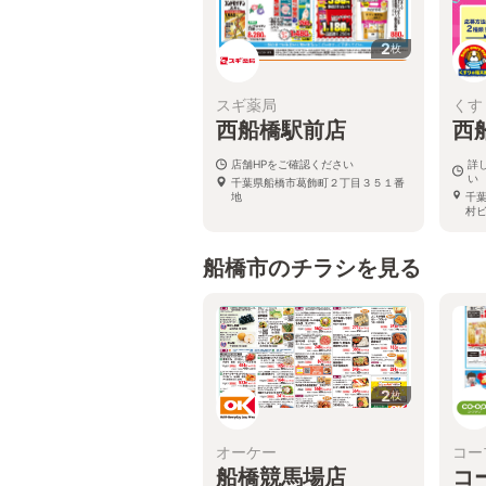
2
枚
スギ薬局
くす
西船橋駅前店
西
店舗HPをご確認ください
詳
い
千葉県船橋市葛飾町２丁目３５１番
地
千
村
船橋市のチラシを見る
2
枚
オーケー
コー
船橋競馬場店
コ