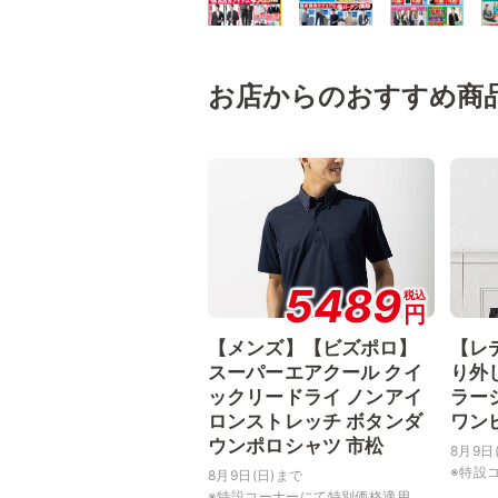
お店からのおすすめ商
5489
税込
円
【メンズ】【ビズポロ】
【レ
スーパーエアクール クイ
り外
ックリードライ ノンアイ
ラー
ロンストレッチ ボタンダ
ワン
ウンポロシャツ 市松
8月9日
※特設コ
8月9日(日)まで
※特設コーナーにて特別価格適用...