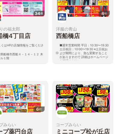
34
8
枚
枚
りの福太郎
洋服の青山
船橋4丁目店
西船橋店
しくはHPの店舗情報をご覧くださ
■通常営業時間 平日：10:30〜19:30
土日祝日：10:00〜19:30 ※土日祝お
よび期間により、急な変動すること
葉県船橋市西船４－１４－１２ 木
がありますので 詳細はホームページ
ビル１階
を確認ください
千葉県船橋市本郷町645番地1
6
2
枚
枚
プみらい
コープみらい
ープ薬円台店
ミニコープ松が丘店