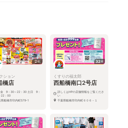
2
32
枚
枚
クション
くすりの福太郎
船橋店
西船橋南口2号店
金 9：30～22：30 土日 9：
詳しくはHPの店舗情報をご覧くださ
～22：00
い
県船橋市印内町579-1
千葉県船橋市印内町６０６－１