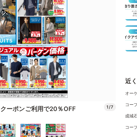
近
オー
コー
1/7
クーポンご利用で20％OFF
成城
コー