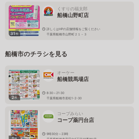
千葉県船橋市本郷町645番地1
くすりの福太郎
船橋山野町店
詳しくはHPの店舗情報をご覧ください
31
枚
千葉県船橋市山野町２１－３
船橋市のチラシを見る
オーケー
船橋競馬場店
8:30～21:30
2
枚
千葉県船橋市若松1-2-30
コープみらい
コープ薬円台店
9時30分～23時
6
枚
千葉県船橋市薬円台5丁目19番地1号