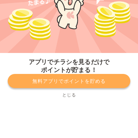
今すぐアプリをダウンロードする
アプリでチラシを見るだけで
ポイントが貯まる！
無料アプリでポイントを貯める
プライバシーポリシー
利用規約
運営会社
サービスに関してのお問い合わせ
チラシ掲載をお考えの方
とじる
Copyright© Kurashiru, Inc. All Rights Reserved.