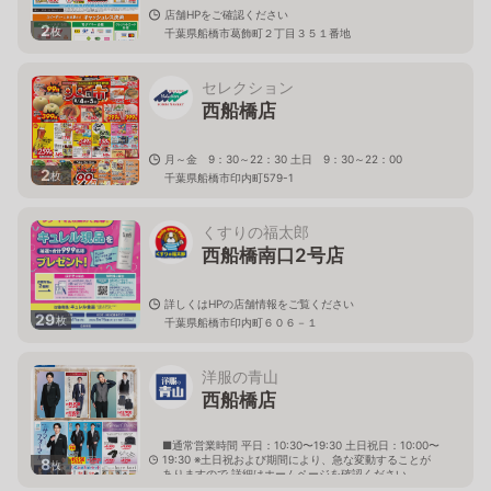
店舗HPをご確認ください
2
枚
千葉県船橋市葛飾町２丁目３５１番地
セレクション
西船橋店
月～金 9：30～22：30 土日 9：30～22：00
2
枚
千葉県船橋市印内町579-1
くすりの福太郎
西船橋南口2号店
詳しくはHPの店舗情報をご覧ください
29
枚
千葉県船橋市印内町６０６－１
洋服の青山
西船橋店
■通常営業時間 平日：10:30〜19:30 土日祝日：10:00〜
19:30 ※土日祝および期間により、急な変動することが
8
枚
ありますので 詳細はホームページを確認ください