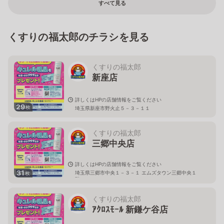
すべて見る
くすりの福太郎のチラシを見る
くすりの福太郎
新座店
詳しくはHPの店舗情報をご覧ください
29
枚
埼玉県新座市野火止５－３－１１
くすりの福太郎
三郷中央店
詳しくはHPの店舗情報をご覧ください
31
埼玉県三郷市中央１－３－１ エムズタウン三郷中央１
枚
階
くすりの福太郎
ｱｸﾛｽﾓｰﾙ 新鎌ケ谷店