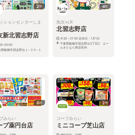
2
4
枚
枚
ッションセンターしま
魚次×LR
北習志野店
友新北習志野店
9:30～21:00 定休日：1月1日
千葉県船橋市習志野台3丁目2 エー
00-20:00
ルきたなら商店街内
葉県船橋市習志野台１−３５−１
6
2
枚
枚
プみらい
コープみらい
ープ薬円台店
ミニコープ芝山店
30分～23時
9時30分～20時