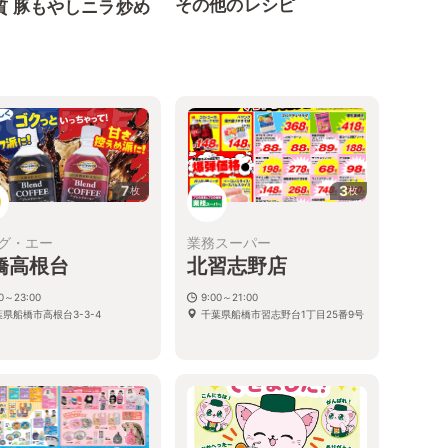
その他のレシピ
質 豚もやしニラ炒め
7
3
枚
枚
グ・エー
業務スーパー
橋高根台
北習志野店
00～23:00
9:00～21:00
県船橋市高根台3-3-4
千葉県船橋市習志野台1丁目25番9号