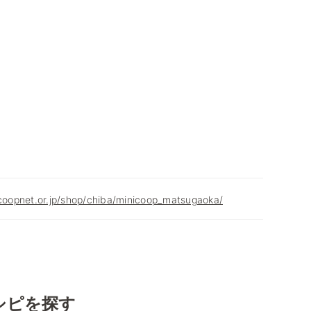
.coopnet.or.jp/shop/chiba/minicoop_matsugaoka/
シピを探す