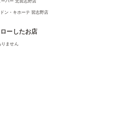
スーパー 北習志野店
Aドン・キホーテ 習志野店
ォローしたお店
ありません