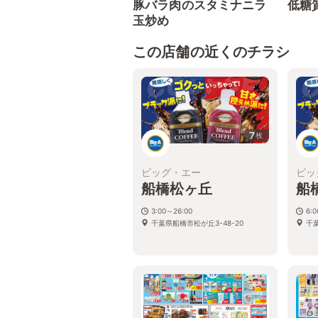
豚バラ肉のスタミナニラ
低糖
玉炒め
この店舗の近くのチラシ
7
枚
ビッグ・エー
ビッ
船橋松ヶ丘
船
3:00～26:00
6:
千葉県船橋市松が丘3-48-20
千葉