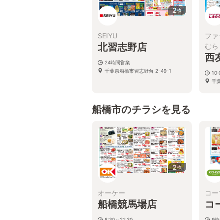
2
枚
SEIYU
ファ
北習志野店
むら
西
24時間営業
千葉県船橋市習志野台 2-49-1
10:
千
船橋市のチラシを見る
2
枚
オーケー
コー
船橋競馬場店
コ
8:30～21:30
9時