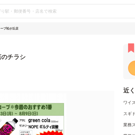
コープ松が丘店
店のチラシ
近
ワイ
スギ
業務ス