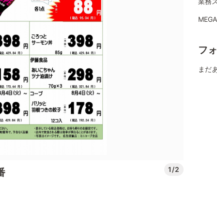
業務
MEG
フ
まだ
1/2
番