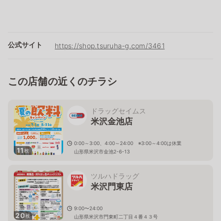
公式サイト
https://shop.tsuruha-g.com/3461
この店舗の近くのチラシ
ドラッグセイムス
米沢金池店
0:00～3:00、4:00～24:00 ※3:00～4:00は休業
11
枚
山形県米沢市金池2-6-13
ツルハドラッグ
米沢門東店
9:00〜24:00
20
枚
山形県米沢市門東町二丁目４番４３号