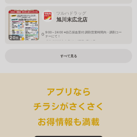
ツルハドラッグ
旭川末広北店
9:00～24:00 ※自己採血受付:調剤営業時間内・調剤コー
ナーにて！
20
枚
北海道旭川市末広1条10丁目1番20号
すべて見る