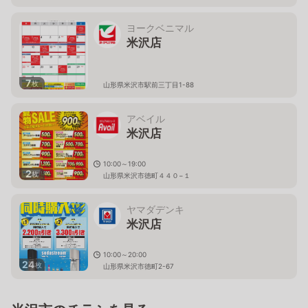
ヨークベニマル
米沢店
7
枚
山形県米沢市駅前三丁目1-88
アベイル
米沢店
10:00～19:00
2
枚
山形県米沢市徳町４４０−１
ヤマダデンキ
米沢店
10:00～20:00
24
枚
山形県米沢市徳町2-67