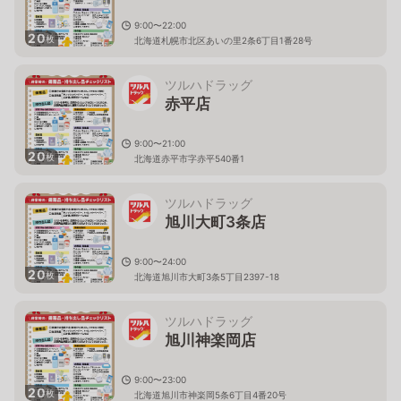
9:00〜22:00
20
枚
北海道札幌市北区あいの里2条6丁目1番28号
ツルハドラッグ
赤平店
9:00〜21:00
20
枚
北海道赤平市字赤平540番1
ツルハドラッグ
旭川大町3条店
9:00〜24:00
20
枚
北海道旭川市大町3条5丁目2397-18
ツルハドラッグ
旭川神楽岡店
9:00〜23:00
20
枚
北海道旭川市神楽岡5条6丁目4番20号