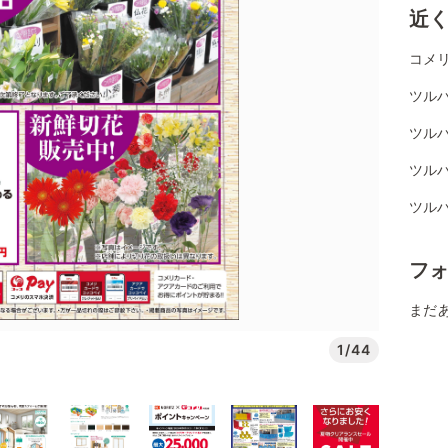
近
コメリ
ツル
ツル
ツル
ツル
フ
まだ
1/44