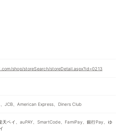
i.com/shop/storeSearch/storeDetail.aspx?id=0213
d、JCB、American Express、Diners Club
天ペイ、auPAY、SmartCode、FamiPay、銀行Pay、ゆ
イ