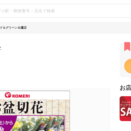
ド＆グリーン 白鷹店
ン
お