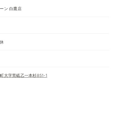
ーン 白鷹店
休
大字荒砥乙一本杉851-1