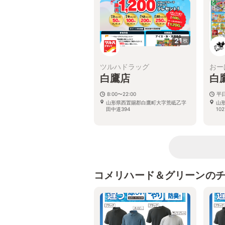
21
枚
ツルハドラッグ
おー
白鷹店
白
8:00〜22:00
平日:
山形県西置賜郡白鷹町大字荒砥乙字
山
田中道394
102
コメリハード＆グリーンの