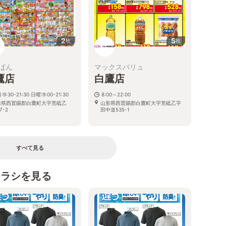
2
5
枚
枚
ばん
マックスバリュ
鷹店
白鷹店
9:30-21:30 日曜:9:00-21:30
8:00～22:00
形県西置賜郡白鷹町大字荒砥乙
山形県西置賜郡白鷹町大字荒砥乙字
7-2
田中道535-1
すべて見る
チラシを見る