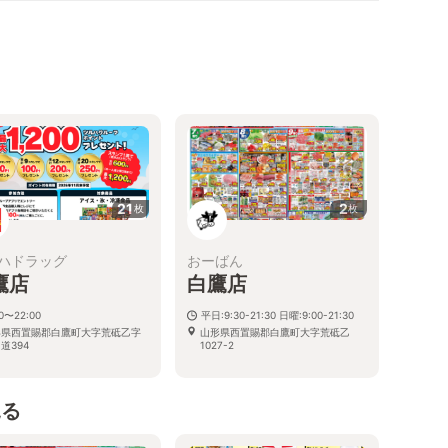
21
2
枚
枚
ハドラッグ
おーばん
鷹店
白鷹店
00〜22:00
平日:9:30-21:30 日曜:9:00-21:30
形県西置賜郡白鷹町大字荒砥乙字
山形県西置賜郡白鷹町大字荒砥乙
道394
1027-2
見る