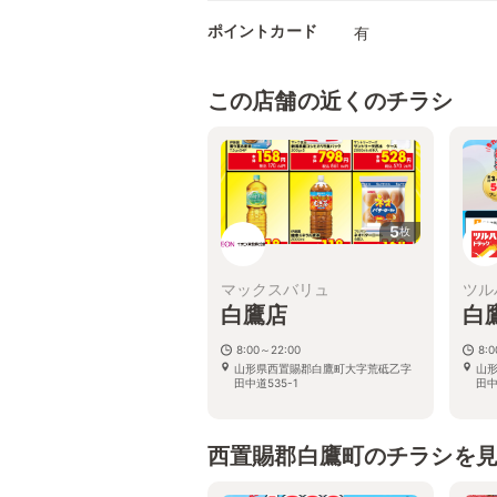
ポイントカード
有
この店舗の近くのチラシ
5
枚
マックスバリュ
ツル
白鷹店
白
8:00～22:00
8:
山形県西置賜郡白鷹町大字荒砥乙字
山
田中道535-1
田中
西置賜郡白鷹町のチラシを