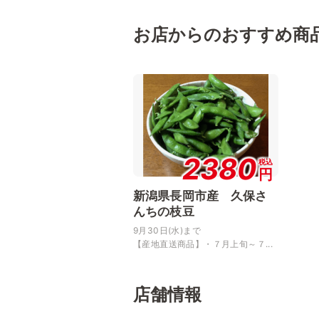
お店からのおすすめ商
2380
税込
円
新潟県長岡市産 久保さ
んちの枝豆
9月30日(水)まで
【産地直送商品】・７月上旬～７...
店舗情報