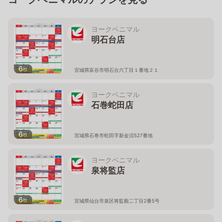
ヨークベニマル
明石台店
6
枚
宮城県富谷市明石台六丁目１番地２１
ヨークベニマル
石巻蛇田店
6
枚
宮城県石巻市蛇田字新金沼527番地
ヨークベニマル
泉将監店
6
枚
宮城県仙台市泉区将監殿二丁目2番5号