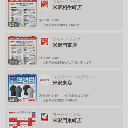
ツルハドラッグ
米沢相生町店
8:00〜22:00
22
枚
山形県米沢市相生町7番52号
ツルハドラッグ
米沢門東店
9:00〜24:00
22
枚
山形県米沢市門東町二丁目４番４３号
コメリハード＆グリーン
米沢東店
9:00-19:30 ※灯油販売は10:00～
44
枚
山形県米沢市東2-1599-22
ヨークベニマル
米沢門東町店