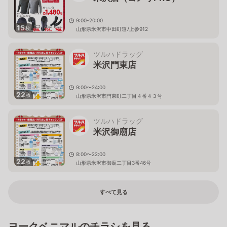
9:00-20:00
15
枚
山形県米沢市中田町道ﾉ上参912
ツルハドラッグ
米沢門東店
9:00〜24:00
22
枚
山形県米沢市門東町二丁目４番４３号
ツルハドラッグ
米沢御廟店
8:00〜22:00
22
枚
山形県米沢市御廟二丁目3番46号
すべて見る
ヨークベニマルのチラシを見る