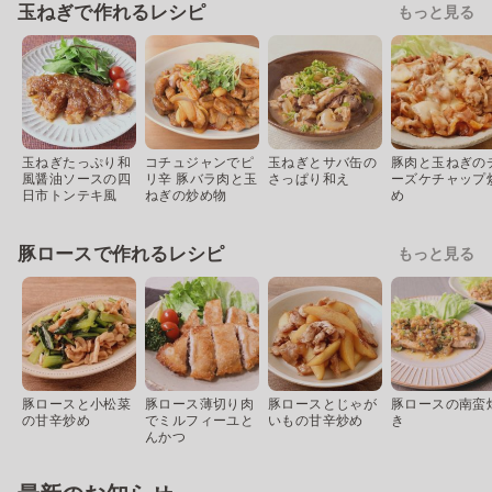
玉ねぎで作れるレシピ
もっと見る
玉ねぎたっぷり和
コチュジャンでピ
玉ねぎとサバ缶の
豚肉と玉ねぎの
風醤油ソースの四
リ辛 豚バラ肉と玉
さっぱり和え
ーズケチャップ
日市トンテキ風
ねぎの炒め物
め
豚ロースで作れるレシピ
もっと見る
豚ロースと小松菜
豚ロース薄切り肉
豚ロースとじゃが
豚ロースの南蛮
の甘辛炒め
でミルフィーユと
いもの甘辛炒め
き
んかつ