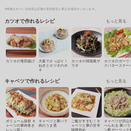
※明細されている内容は店舗の実売状況と異なる場合がございます。
カツオで作れるレシピ
もっと見る
カツオの竜田揚げ
大葉でさっぱり！
カツオの韓国風サ
カツオのガーリ
ねぎとカツオのポ
ラダ
クバターステー
キ
キャベツで作れるレシピ
もっと見る
ボリューム抜群 キ
キャベツと豚バラ
ご飯がすすむ！キ
キャベツが沢山
ャベツの豚肉巻き
肉のうま煮
ャベツと豚の甘辛
べられる 豚バラ
レンジ蒸し
味噌炒め
ン酢ガーリック