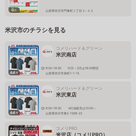
6
枚
山形県米沢市門東町１丁目３−４３
米沢市のチラシを見る
コメリハード＆グリーン
米沢南店
9:00-19:30 10月～3月は19:00閉店
44
枚
山形県米沢市泉町1-1-15
コメリハード＆グリーン
米沢東店
9:00-19:30 ※灯油販売は10:00～
44
枚
山形県米沢市東2-1599-22
コメリPRO
米沢店（コメリPRO）