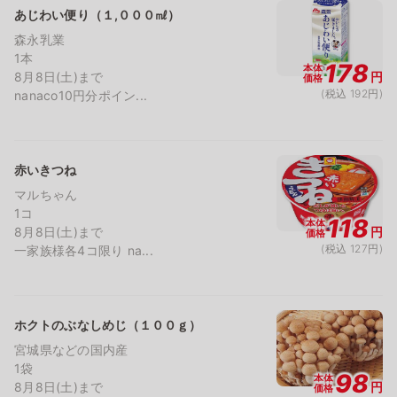
あじわい便り（１,０００㎖）
森永乳業
1本
178
本体
8月8日(土)まで
円
価格
(税込 192円)
nanaco10円分ポイン...
赤いきつね
マルちゃん
1コ
118
本体
8月8日(土)まで
円
価格
(税込 127円)
一家族様各4コ限り na...
ホクトのぶなしめじ（１００ｇ）
宮城県などの国内産
1袋
98
本体
8月8日(土)まで
円
価格