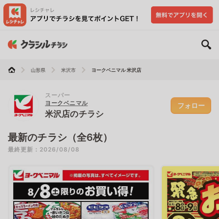
山形県
米沢市
ヨークベニマル 米沢店
スーパー
ヨークベニマル
フォロー
米沢店のチラシ
最新のチラシ（全6枚）
最終更新：2026/08/08