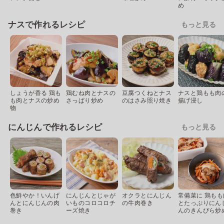
め
ナスで作れるレシピ
もっと見る
しょうが香る 鶏も
鶏むね肉とナスの
豆腐つくねとナス
ナスと鶏もも肉
も肉とナスの炒め
さっぱり炒め
のはさみ照り焼き
揚げ浸し
物
にんじんで作れるレシピ
もっと見る
色鮮やか！いんげ
にんじんとじゃが
オクラとにんじん
常備菜に 鶏もも
んとにんじんの肉
いものコロコロチ
の牛肉巻き
とたっぷりにん
巻き
ーズ焼き
んのきんぴら炒