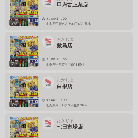
甲府古上条店
9：00-21：00
7
枚
山梨県甲府市古上条町 833 番地
おかじま
敷島店
9：00-21：00
7
枚
山梨県甲斐市中下条1380-1
おかじま
白根店
9：00-21：00
7
枚
山梨県南アルプス市飯野3689
おかじま
七日市場店