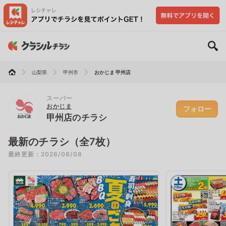
山梨県
甲州市
おかじま 甲州店
スーパー
おかじま
フォロー
甲州店のチラシ
最新のチラシ（全7枚）
最終更新：2026/08/08