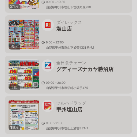
09:00～19:30
21
枚
山梨県甲州市塩山下塩後向原910
ダイレックス
塩山店
9:00～22:00
6
枚
山梨県甲州市塩山下於曽1338番地1
全日食チェーン
グディーズナカヤ勝沼店
09:00～20:00
1
枚
山梨県甲州市勝沼町小佐手475
ツルハドラッグ
甲州塩山店
9:00〜21:00
19
枚
山梨県甲州市塩山上於曽853-1