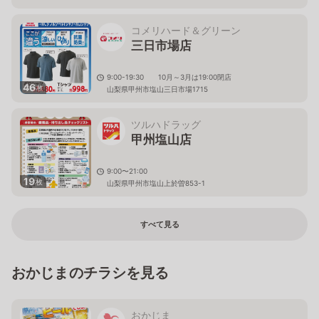
コメリハード＆グリーン
三日市場店
9:00-19:30 10月～3月は19:00閉店
46
枚
山梨県甲州市塩山三日市場1715
ツルハドラッグ
甲州塩山店
9:00〜21:00
19
枚
山梨県甲州市塩山上於曽853-1
すべて見る
おかじまのチラシを見る
おかじま