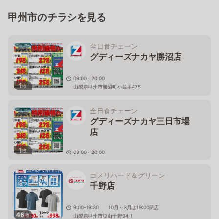
甲州市のチラシを見る
全日食チェーン
グディーズナカヤ勝沼店
09:00～20:00
1
枚
山梨県甲州市勝沼町小佐手475
全日食チェーン
グディーズナカヤ三日市場
店
1
枚
09:00～20:00
山梨県甲州市塩山三日市場3211-3
コメリハード＆グリーン
千野店
9:00-19:30 10月～3月は19:00閉店
46
枚
山梨県甲州市塩山千野94-1