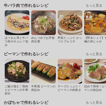
牛バラ肉で作れるレシピ
もっと見る
ほうれん草と牛バ
めんつゆでお手軽
野菜たっぷり がっ
【野永シェフ】
ラ肉のオムレツ包
肉豆腐
つりプルコギ
極の肉じゃが
み
ピーマンで作れるレシピ
もっと見る
ご飯が進む！鶏肉
中華風 ピーマンの
チーズたっぷり！
詰めて簡単！ピ
とピーマンの中華
肉詰め
ピーマンの肉巻き
マンの肉詰め
炒め
かぼちゃで作れるレシピ
もっと見る