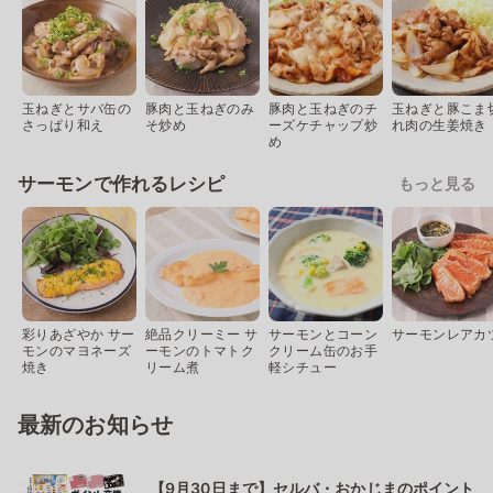
玉ねぎとサバ缶の
豚肉と玉ねぎのみ
豚肉と玉ねぎのチ
玉ねぎと豚こま
さっぱり和え
そ炒め
ーズケチャップ炒
れ肉の生姜焼き
め
サーモンで作れるレシピ
もっと見る
彩りあざやか サー
絶品クリーミー サ
サーモンとコーン
サーモンレアカ
モンのマヨネーズ
ーモンのトマトク
クリーム缶のお手
焼き
リーム煮
軽シチュー
最新のお知らせ
【9月30日まで】セルバ・おかじまのポイント