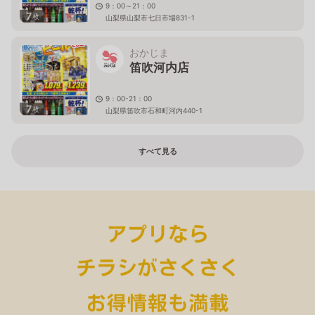
9：00～21：00
7
枚
山梨県山梨市七日市場831-1
おかじま
笛吹河内店
9：00-21：00
7
枚
山梨県笛吹市石和町河内440-1
すべて見る