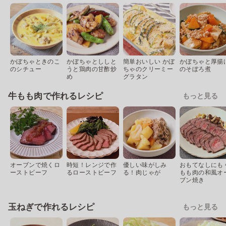
かぼちゃときのこ
かぼちゃとししと
簡単おいしい かぼ
かぼちゃと厚揚
のシチュー
うと鶏肉の甘酢炒
ちゃのクリーミー
のそぼろ煮
め
グラタン
牛もも肉で作れるレシピ
もっと見る
オーブンで焼くロ
時短！レンジで作
優しい味がしみ
おもてなしにも 
ーストビーフ
るローストビーフ
る！肉じゃが
もも肉の和風オ
ブン焼き
玉ねぎで作れるレシピ
もっと見る