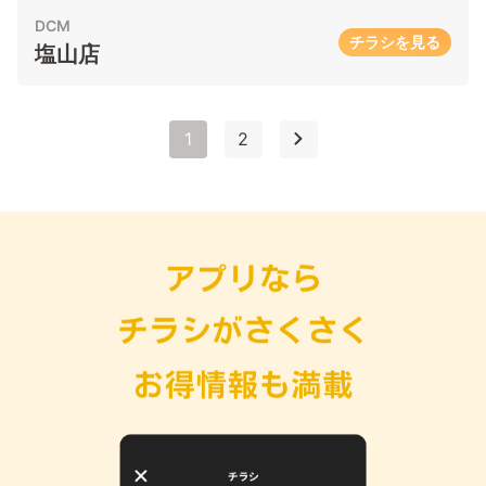
DCM
チラシを見る
塩山店
1
2