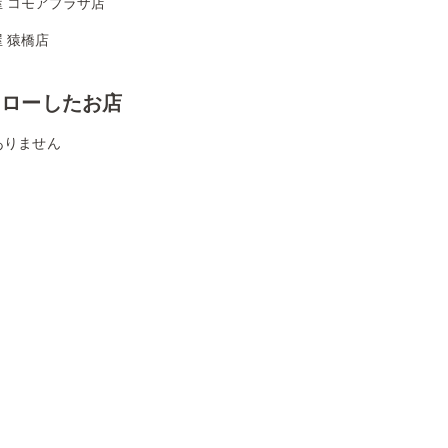
屋 コモアプラザ店
 猿橋店
ォローしたお店
ありません