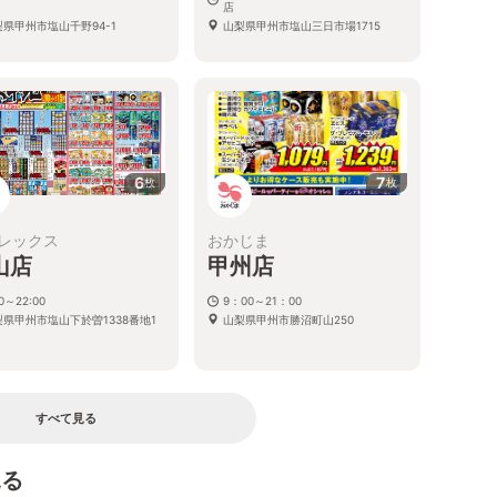
店
梨県甲州市塩山千野94-1
山梨県甲州市塩山三日市場1715
6
7
枚
枚
レックス
おかじま
山店
甲州店
00～22:00
9：00～21：00
梨県甲州市塩山下於曽1338番地1
山梨県甲州市勝沼町山250
すべて見る
見る