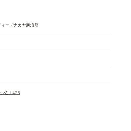
ディーズナカヤ勝沼店
小佐手475