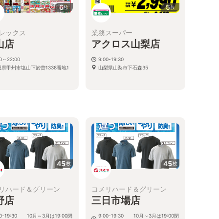
6
5
枚
枚
レックス
業務スーパー
山店
アクロス山梨店
00～22:00
9:00-19:30
梨県甲州市塩山下於曽1338番地1
山梨県山梨市下石森35
45
45
枚
枚
リハード＆グリーン
コメリハード＆グリーン
野店
三日市場店
00-19:30 10月～3月は19:00閉
9:00-19:30 10月～3月は19:00閉