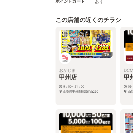
ポイントカード
あり
この店舗の近くのチラシ
7
枚
おかじま
DC
甲州店
甲
9：00～21：00
09
山梨県甲州市勝沼町山250
山