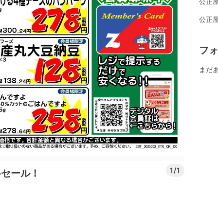
公正
公正屋
フ
まだ
1/1
格セール！