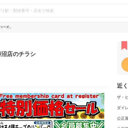
ーズ...
勝沼店のチラシ
近
ザ・
ダイレ
公正屋