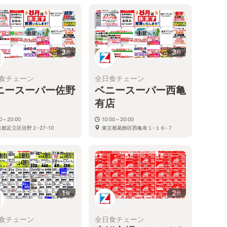
3
3
枚
枚
食チェーン
全日食チェーン
ニースーパー佐野
ベニースーパー西亀
有店
30～20:00
10:00～20:00
都足立区佐野２-27-10
東京都葛飾区西亀有１-１６-７
1
2
枚
枚
食チェーン
全日食チェーン