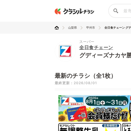
山梨県
甲州市
全日食チェーン グディ
スーパー
全日食チェーン
グディーズナカヤ
最新のチラシ（全1枚）
最終更新：2026/08/01