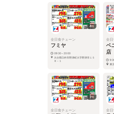
4
枚
全日食チェーン
全日
フミヤ
ベ
店
09:30～20:00
大分県臼杵市野津町大字野津市１５
9:
８－１
東京
2
枚
全日食チェーン
全日