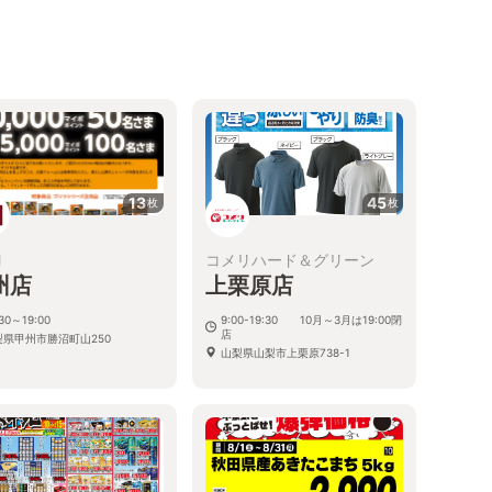
13
45
枚
枚
M
コメリハード＆グリーン
州店
上栗原店
:30～19:00
9:00-19:30 10月～3月は19:00閉
店
梨県甲州市勝沼町山250
山梨県山梨市上栗原738-1