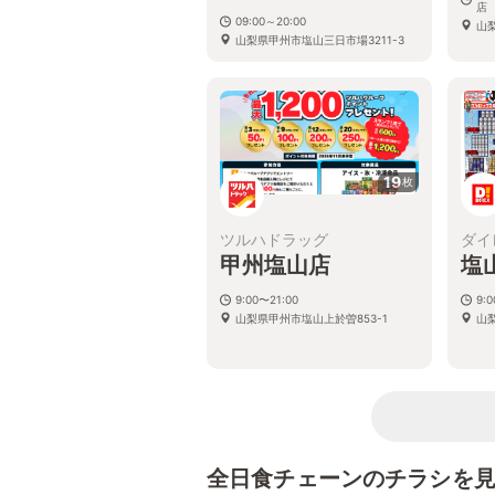
店
09:00～20:00
山
山梨県甲州市塩山三日市場3211-3
19
枚
ツルハドラッグ
ダイ
甲州塩山店
塩
9:00〜21:00
9:
山梨県甲州市塩山上於曽853-1
山
全日食チェーンのチラシを