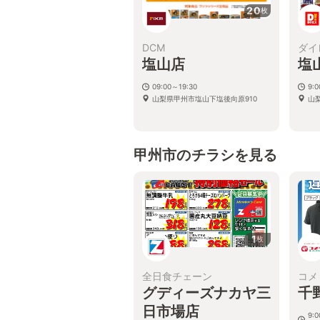
20
枚
DCM
ダイ
塩山店
塩
09:00～19:30
9:
山梨県甲州市塩山下塩後向原910
山
甲州市のチラシを見る
1
枚
全日食チェーン
コメ
グディーズナカヤ三
千
日市場店
9: