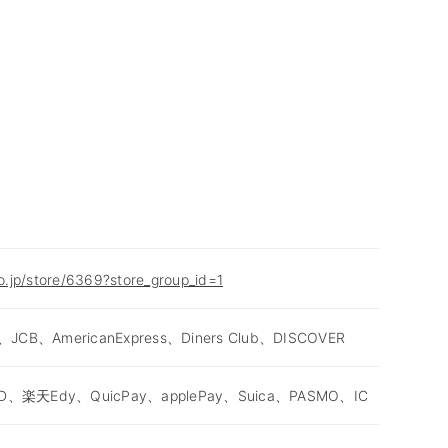
co.jp/store/6369?store_group_id=1
、JCB、AmericanExpress、Diners Club、DISCOVER
D、楽天Edy、QuicPay、applePay、Suica、PASMO、IC