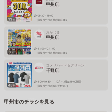
甲州店
09:30～19:00
13
枚
山梨県甲州市勝沼町山250
おかじま
甲州店
9：00～21：00
7
枚
山梨県甲州市勝沼町山250
コメリハード＆グリーン
千野店
9:00-19:30 10月～3月は19:00閉店
45
枚
山梨県甲州市塩山千野94-1
甲州市のチラシを見る