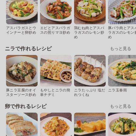
アスパラガスとウ
エビとアスパラガ
鶏むね肉とアスパ
豚バラ肉とアス
インナーと卵炒め
スの照りマヨ炒め
ラガスのレモン炒
ラガスのレモン
め
め
ニラで作れるレシピ
もっと見る
豚ニラ豆腐のオイ
もやしとニラの簡
ニラたっぷり 塩だ
ニラ玉春雨
スターソース炒め
単チヂミ
れつくね
卵で作れるレシピ
もっと見る