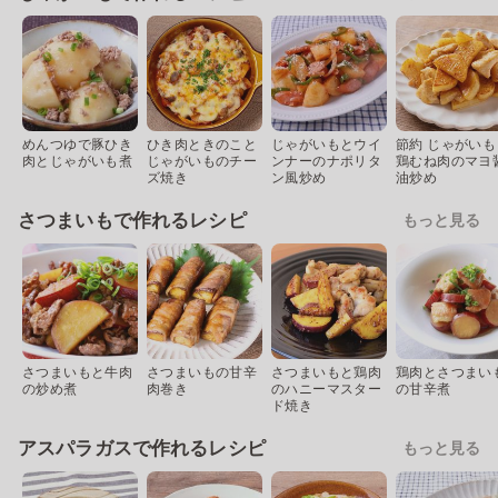
めんつゆで豚ひき
ひき肉ときのこと
じゃがいもとウイ
節約 じゃがいも
肉とじゃがいも煮
じゃがいものチー
ンナーのナポリタ
鶏むね肉のマヨ
ズ焼き
ン風炒め
油炒め
さつまいもで作れるレシピ
もっと見る
さつまいもと牛肉
さつまいもの甘辛
さつまいもと鶏肉
鶏肉とさつまい
の炒め煮
肉巻き
のハニーマスター
の甘辛煮
ド焼き
アスパラガスで作れるレシピ
もっと見る