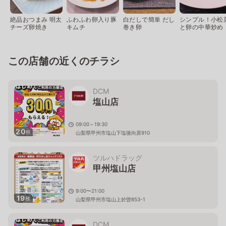
絶品おつまみ 明太
ふわふわ卵入り豚
白だしで簡単 だし
シンプル！小松
チーズ卵焼き
キムチ
巻き卵
と卵の中華炒め
この店舗の近くのチラシ
DCM
塩山店
09:00～19:30
20
枚
山梨県甲州市塩山下塩後向原910
ツルハドラッグ
甲州塩山店
9:00〜21:00
19
枚
山梨県甲州市塩山上於曽853-1
DCM