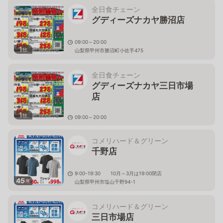
全日食チェーン
グディーズナカヤ勝沼店
09:00～20:00
1
枚
山梨県甲州市勝沼町小佐手475
全日食チェーン
グディーズナカヤ三日市場
店
1
枚
09:00～20:00
山梨県甲州市塩山三日市場3211-3
コメリハード＆グリーン
千野店
9:00-19:30 10月～3月は19:00閉店
45
枚
山梨県甲州市塩山千野94-1
コメリハード＆グリーン
三日市場店