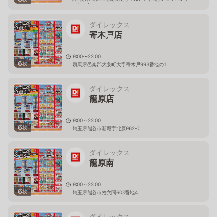
ンター内）
ダイレックス
寄木戸店
9:00〜22:00
6
枚
群馬県邑楽郡大泉町大字寄木戸993番地の1
ダイレックス
籠原店
9:00～22:00
6
枚
埼玉県熊谷市新堀字北原962-2
ダイレックス
籠原南
9:00～22:00
6
枚
埼玉県熊谷市拾六間603番地4
ダイレックス