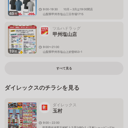
9:00-19:30 10月～3月は19:00閉店
45
枚
山梨県甲州市塩山三日市場1715
ツルハドラッグ
甲州塩山店
9:00〜21:00
19
枚
山梨県甲州市塩山上於曽853-1
すべて見る
ダイレックスのチラシを見る
ダイレックス
玉村
9:00～22:00
6
群馬県佐波郡玉村町上之手1480-1（玉村ショッピングセ
枚