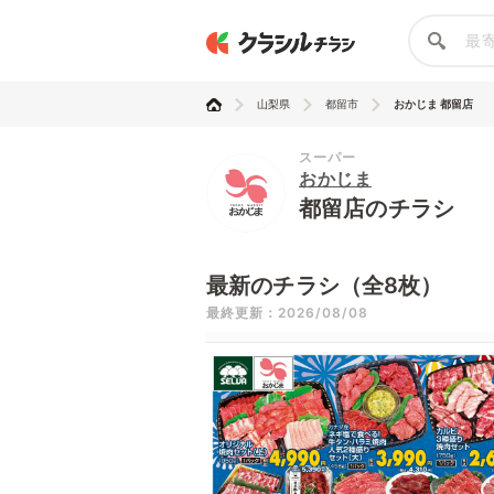
山梨県
都留市
おかじま 都留店
スーパー
おかじま
都留店のチラシ
最新のチラシ（全8枚）
最終更新：2026/08/08