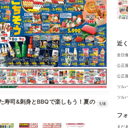
近
全日
公正屋
公正屋
ツル
ツル
た寿司&刺身とBBQで楽しもう！夏の
1/8
フ
まだ