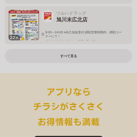
ツルハドラッグ
旭川末広北店
9:00～24:00 ※自己採血受付:調剤営業時間内・調剤コー
ナーにて！
22
枚
北海道旭川市末広1条10丁目1番20号
すべて見る