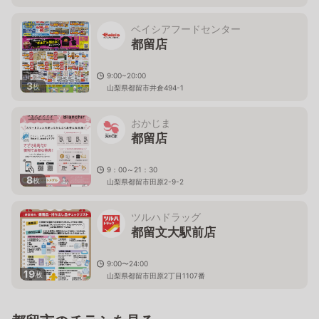
ベイシアフードセンター
都留店
9:00~20:00
3
枚
山梨県都留市井倉494-1
おかじま
都留店
9：00～21：30
8
枚
山梨県都留市田原2-9-2
ツルハドラッグ
都留文大駅前店
9:00〜24:00
19
枚
山梨県都留市田原2丁目1107番