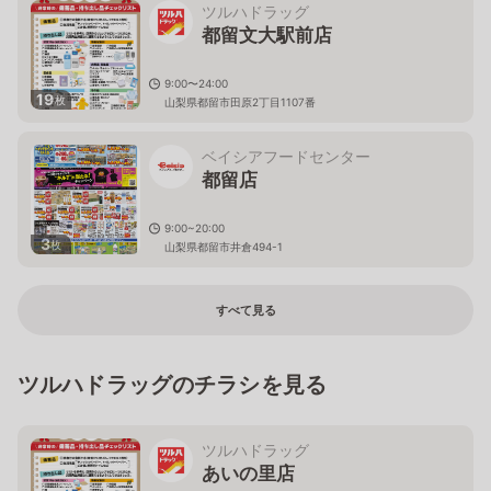
ツルハドラッグ
都留文大駅前店
9:00〜24:00
19
枚
山梨県都留市田原2丁目1107番
ベイシアフードセンター
都留店
9:00~20:00
3
枚
山梨県都留市井倉494-1
すべて見る
ツルハドラッグのチラシを見る
ツルハドラッグ
あいの里店