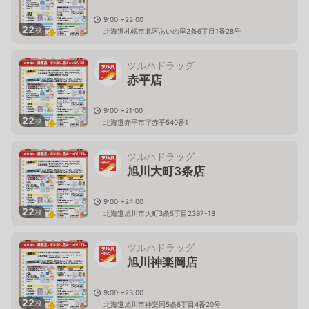
9:00〜22:00
22
枚
北海道札幌市北区あいの里2条6丁目1番28号
ツルハドラッグ
赤平店
9:00〜21:00
22
枚
北海道赤平市字赤平540番1
ツルハドラッグ
旭川大町3条店
9:00〜24:00
22
枚
北海道旭川市大町3条5丁目2397-18
ツルハドラッグ
旭川神楽岡店
9:00〜23:00
22
枚
北海道旭川市神楽岡5条6丁目4番20号