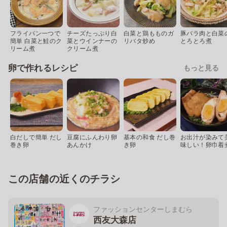
フライパン一つで
チーズたっぷり白
白菜と鶏もものガ
豚バラ肉と白菜
簡単 白菜と鮭のク
菜とウインナーの
リバタ炒め
とろとろ煮
リーム煮
クリーム煮
卵で作れるレシピ
もっと見る
白だしで簡単 だし
豆腐にふんわり卵
基本の和食 だし巻
お出汁が染みて
巻き卵
あんかけ
き卵
味しい！卵巾着
この店舗の近くのチラシ
ファッションセンターしまむら
西友大森店