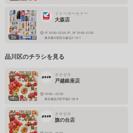
イトーヨーカドー
大森店
1F 10:00-22:00 2F, 3F 10:00-21:00
2
枚
東京都大田区大森北2-13-1
品川区のチラシを見る
オオゼキ
戸越銀座店
10:00～22:00
18
枚
東京都品川区平塚2-18-9
オオゼキ
旗の台店
10:00～21:00