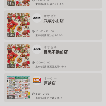
18
枚
東京都品川区旗の台4-3-3
オオゼキ
武蔵小山店
10：00～22：00
20
枚
東京都品川区小山3-22-3
オオゼキ
目黒不動前店
10:00～21:00
18
枚
東京都品川区西五反田4-8-8
オーケー
戸越店
8:30～21:30
2
枚
東京都品川区戸越5-15-4