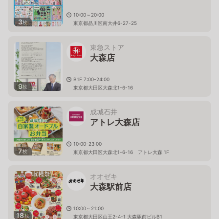
10:00～20:00
3
枚
東京都品川区南大井6-27-25
東急ストア
大森店
B1F 7:00-24:00
9
枚
東京都大田区大森北1-6-16
成城石井
アトレ大森店
10:00-23:00
7
枚
東京都大田区大森北1-6-16 アトレ大森 1F
オオゼキ
大森駅前店
10:00～21:00
18
枚
東京都大田区山王2-4-1 大森駅前ビルB1