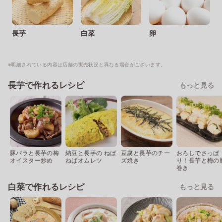
長芋
白菜
卵
※明細されている内容は店舗の実売状況と異なる場合がございます。
長芋で作れるレシピ
もっと見る
豚バラと長芋の梅
納豆と長芋の ねば
豆腐と長芋のチー
おろしでさっぱ
オイスター炒め
ねばオムレツ
ズ焼き
り！長芋と梅の
巻き
白菜で作れるレシピ
もっと見る