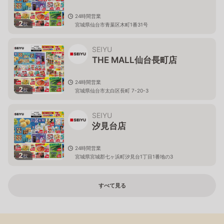
24時間営業
2
枚
宮城県仙台市青葉区木町1番31号
SEIYU
THE MALL仙台長町店
24時間営業
2
枚
宮城県仙台市太白区長町 7-20-3
SEIYU
汐見台店
24時間営業
2
枚
宮城県宮城郡七ヶ浜町汐見台1丁目1番地の3
すべて見る