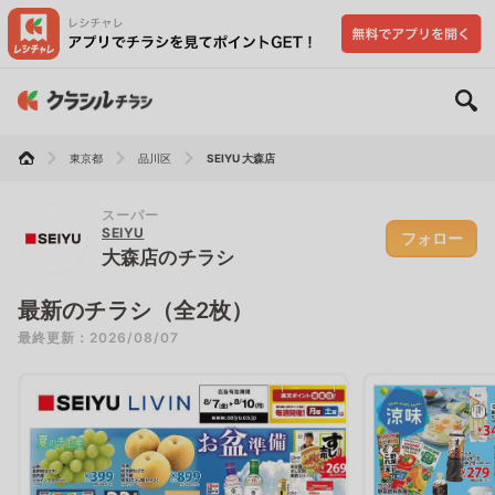
東京都
品川区
SEIYU 大森店
スーパー
SEIYU
フォロー
大森店のチラシ
最新のチラシ（全2枚）
最終更新：2026/08/07