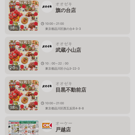
オオゼキ
旗の台店
10:00～21:00
18
枚
東京都品川区旗の台4-3-3
オオゼキ
武蔵小山店
10：00～22：00
20
枚
東京都品川区小山3-22-3
オオゼキ
目黒不動前店
10:00～21:00
18
枚
東京都品川区西五反田4-8-8
オーケー
戸越店