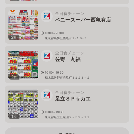
全日食チェーン
ベニースーパー西亀有店
10:00～20:00
3
枚
東京都葛飾区西亀有１-１６-７
全日食チェーン
佐野 丸福
10:00～19:30
2
枚
栃木県佐野市赤見町３１２３－２
全日食チェーン
足立ＳＰサカエ
10:00～19:30
1
枚
東京都足立区綾瀬２－３９－１１