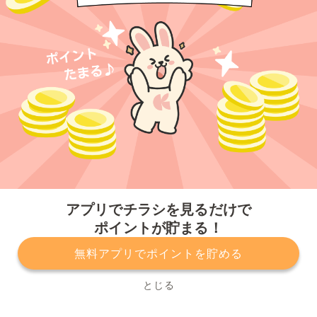
今すぐアプリをダウンロードする
アプリでチラシを見るだけで
ポイントが貯まる！
無料アプリでポイントを貯める
プライバシーポリシー
利用規約
運営会社
サービスに関してのお問い合わせ
チラシ掲載をお考えの方
とじる
Copyright© Kurashiru, Inc. All Rights Reserved.