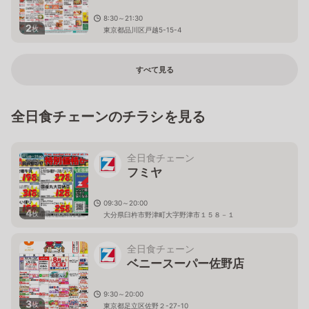
8:30～21:30
2
枚
東京都品川区戸越5-15-4
すべて見る
全日食チェーンのチラシを見る
全日食チェーン
フミヤ
09:30～20:00
4
枚
大分県臼杵市野津町大字野津市１５８－１
全日食チェーン
ベニースーパー佐野店
9:30～20:00
3
枚
東京都足立区佐野２-27-10