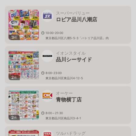
スーパーバリュー
ロピア品川八潮店
10:00-20:00
3
枚
東京都品川区八潮5-5-3「パトリア品川店」内
イオンスタイル
品川シーサイド
8:00-23:00
2
枚
東京都品川区東品川4-12-5
オーケー
青物横丁店
8:00～21:30
2
枚
東京都品川区南品川3-4-1
ツルハドラッグ