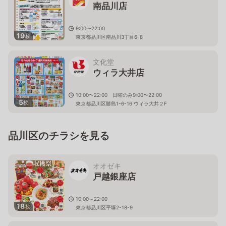
南品川店
9:00〜22:00
19
枚
東京都品川区南品川3丁目6-8
文化堂
ウィラ大井店
10:00〜22:00 日曜のみ9:00〜22:00
5
枚
東京都品川区勝島1-6-16 ウィラ大井２F
品川区のチラシを見る
オオゼキ
戸越銀座店
10:00～22:00
18
枚
東京都品川区平塚2-18-9