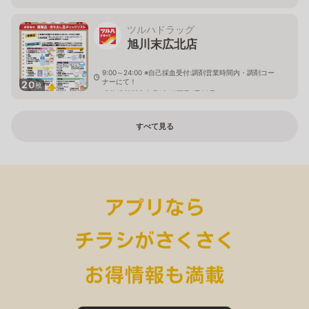
ツルハドラッグ
旭川末広北店
9:00～24:00 ※自己採血受付:調剤営業時間内・調剤コー
ナーにて！
20
枚
北海道旭川市末広1条10丁目1番20号
すべて見る