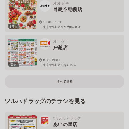
オオゼキ
目黒不動前店
10:00～21:00
14
枚
東京都品川区西五反田4-8-8
オーケー
戸越店
8:30～21:30
2
枚
東京都品川区戸越5-15-4
すべて見る
ツルハドラッグのチラシを見る
ツルハドラッグ
あいの里店