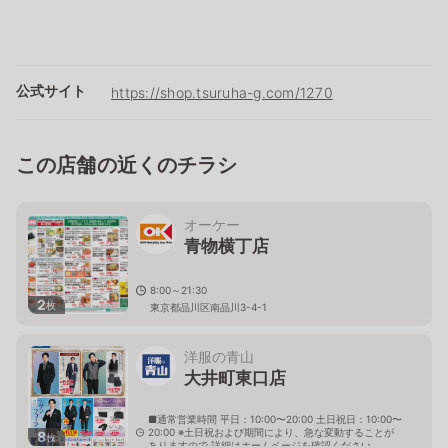
公式サイト
https://shop.tsuruha-g.com/1270
この店舗の近くのチラシ
オーケー
青物横丁店
8:00～21:30
2
枚
東京都品川区南品川3-4-1
洋服の青山
大井町東口店
■通常営業時間 平日：10:00〜20:00 土日祝日：10:00〜
20:00 ※土日祝および期間により、急な変動することが
8
枚
ありますので 詳細はホームページを確認ください