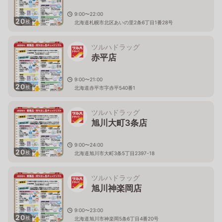
9:00〜22:00
20
枚
北海道札幌市北区あいの里2条6丁目1番28号
ツルハドラッグ
赤平店
9:00〜21:00
20
枚
北海道赤平市字赤平540番1
ツルハドラッグ
旭川大町3条店
9:00〜24:00
20
枚
北海道旭川市大町3条5丁目2397-18
ツルハドラッグ
旭川神楽岡店
9:00〜23:00
20
枚
北海道旭川市神楽岡5条6丁目4番20号