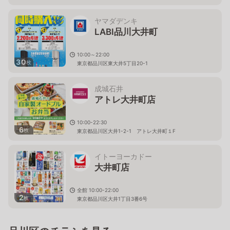
東京都品川区東大井五丁目15番3号 井門大井町ビル内
ヤマダデンキ
LABI品川大井町
10:00～22:00
30
枚
東京都品川区東大井5丁目20-1
成城石井
アトレ大井町店
10:00-22:30
6
枚
東京都品川区大井1-2-1 アトレ大井町１F
イトーヨーカドー
大井町店
全館 10:00-22:00
2
枚
東京都品川区大井1丁目3番6号