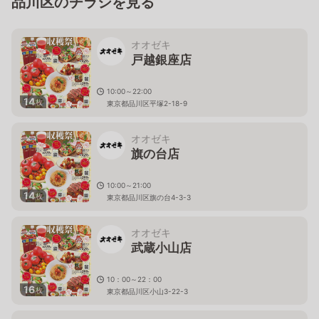
品川区のチラシを見る
オオゼキ
戸越銀座店
10:00～22:00
14
枚
東京都品川区平塚2-18-9
オオゼキ
旗の台店
10:00～21:00
14
枚
東京都品川区旗の台4-3-3
オオゼキ
武蔵小山店
10：00～22：00
16
枚
東京都品川区小山3-22-3