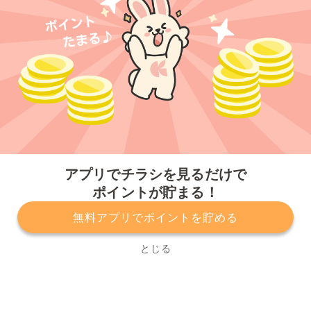
今すぐアプリをダウンロードする
アプリでチラシを見るだけで
ポイントが貯まる！
無料アプリでポイントを貯める
プライバシーポリシー
利用規約
運営会社
サービスに関してのお問い合わせ
チラシ掲載をお考えの方
とじる
Copyright© Kurashiru, Inc. All Rights Reserved.