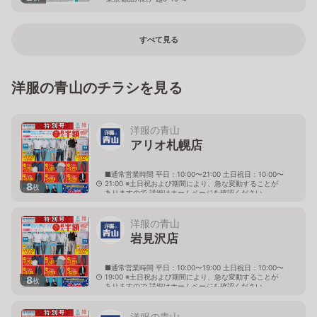
すべて見る
洋服の青山のチラシを見る
洋服の青山
アリオ札幌店
■通常営業時間 平日：10:00〜21:00 土日祝日：10:00〜
21:00 ※土日祝および期間により、急な変動することが
8
枚
ありますので 詳細はホームページを確認ください
北海道札幌市東区北七条東九丁目2番20号 アリオ札幌
３階
洋服の青山
岩見沢店
■通常営業時間 平日：10:00〜19:00 土日祝日：10:00〜
19:00 ※土日祝および期間により、急な変動することが
8
枚
ありますので 詳細はホームページを確認ください
北海道岩見沢市大和二条八丁目6番地
洋服の青山