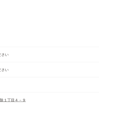
ださい
ださい
除１丁目４－９