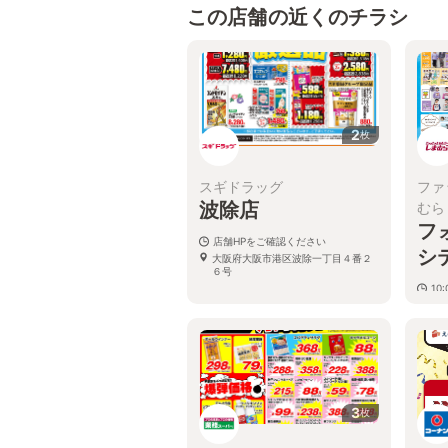
この店舗の近くのチラシ
2
枚
スギドラッグ
ファ
波除店
むら
フ
店舗HPをご確認ください
シ
大阪府大阪市港区波除一丁目４番２
６号
10:
大
３
3
枚