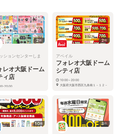
2
2
枚
枚
ッションセンターしま
アベイル
フォレオ大阪ドーム
ォレオ大阪ドーム
シティ店
ティ店
10:00～20:00
大阪府大阪市西区九条南１－１２－
00-20:00
３３
阪府大阪市西区九条南１−１２−３
10
8
枚
枚