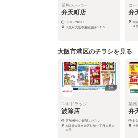
業務スーパー
コー
弁天町店
弁
8:00～20:00
大
４
大阪府大阪市港区波除6-1-5
大阪市港区のチラシを見る
2
枚
スギドラッグ
業務
波除店
弁
店舗HPをご確認ください
8:
大阪府大阪市港区波除一丁目４番２
大阪
６号