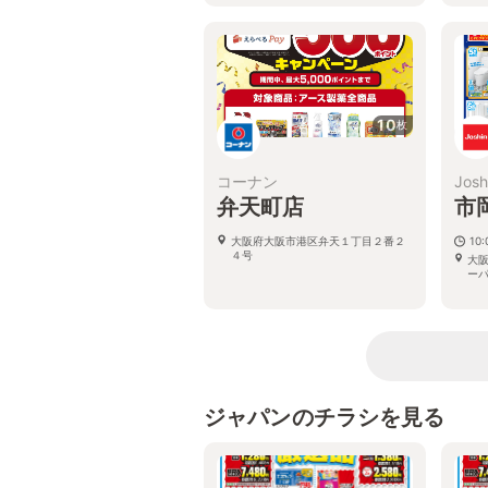
10
枚
コーナン
Josh
弁天町店
市
大阪府大阪市港区弁天１丁目２番２
10:
４号
大阪
ーパ
ジャパンのチラシを見る