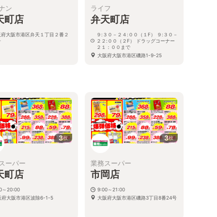
ナン
ライフ
天町店
弁天町店
阪府大阪市港区弁天１丁目２番２
９:３０－２４:００（１F） ９:３０－
号
２２:００（２F） ドラッグコーナー
２１：００まで
大阪府大阪市港区磯路1-9-25
3
3
枚
枚
スーパー
業務スーパー
天町店
市岡店
00～20:00
9:00～21:00
府大阪市港区波除6-1-5
大阪府大阪市港区磯路3丁目8番24号