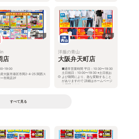
8
8
枚
枚
in
洋服の青山
岡店
大阪弁天町店
00-19:00
■通常営業時間 平日：10:30〜19:30
土日祝日：10:00〜19:30 ※土日祝お
府大阪市港区市岡2-4-25 関西ス
よび期間により、急な変動すること
ー市岡店2F
がありますので 詳細はホームページ
を確認ください
大阪府大阪市港区弁天二丁目7番28
号
すべて見る