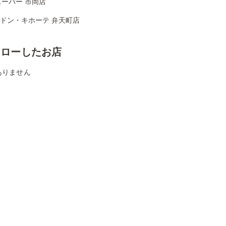
ーパー 市岡店
Aドン・キホーテ 弁天町店
ォローしたお店
ありません