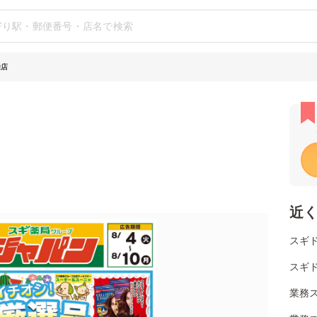
除店
近
スギド
スギ
業務