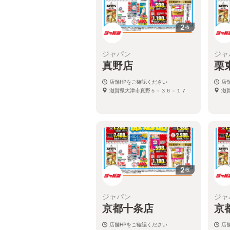
2
枚
ジャパン
ジャ
真野店
栗
店舗HPをご確認ください
店
滋賀県大津市真野５－３６－１７
滋
2
枚
ジャパン
ジャ
京都十条店
京
店舗HPをご確認ください
店