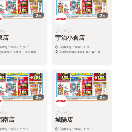
2
2
枚
枚
パン
ジャパン
東店
宇治小倉店
舗HPをご確認ください
店舗HPをご確認ください
賀県栗東市小柿３丁目５番地
京都府宇治市小倉町春日森１０
2
2
枚
枚
パン
ジャパン
都南店
城陽店
舗HPをご確認ください
店舗HPをご確認ください