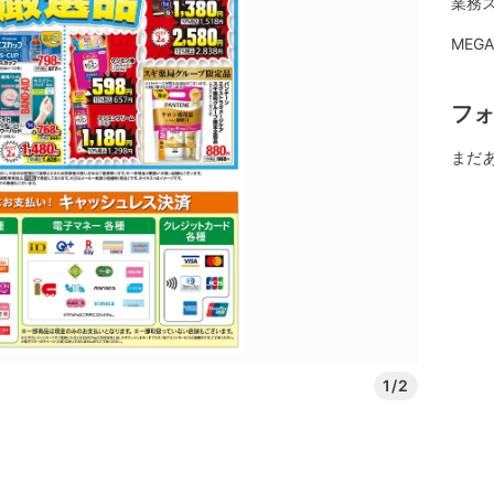
業務ス
MEG
フ
まだ
1/2