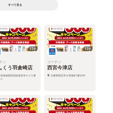
すべて見る
13
13
枚
枚
ナン
コーナン
んくう羽倉崎店
西宮今津店
阪府泉南郡田尻町嘉祥寺６０５番
兵庫県西宮市今津港町1番26号
の１