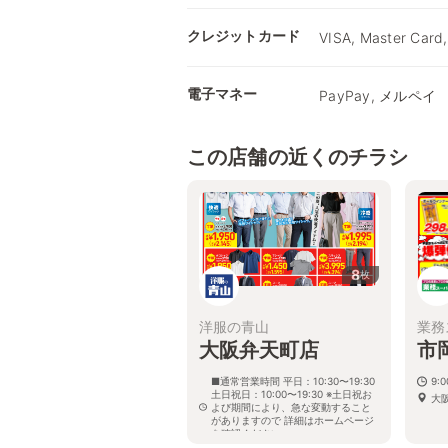
クレジットカード
VISA, Master Card,
電子マネー
PayPay, メルペイ
この店舗の近くのチラシ
8
枚
洋服の青山
業務
大阪弁天町店
市
■通常営業時間 平日：10:30〜19:30
9:
土日祝日：10:00〜19:30 ※土日祝お
大
よび期間により、急な変動すること
がありますので 詳細はホームページ
を確認ください