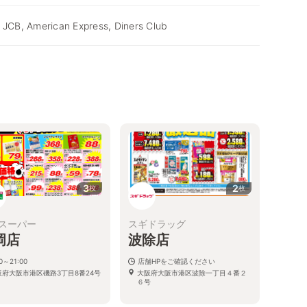
 JCB, American Express, Diners Club
3
2
枚
枚
スーパー
スギドラッグ
岡店
波除店
00～21:00
店舗HPをご確認ください
阪府大阪市港区磯路3丁目8番24号
大阪府大阪市港区波除一丁目４番２
６号