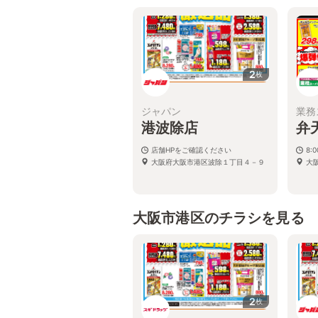
大阪府大阪市港区弁天二丁目7番28
号
2
枚
ジャパン
業務
港波除店
弁
店舗HPをご確認ください
8:
大阪府大阪市港区波除１丁目４－９
大阪
大阪市港区のチラシを見る
2
枚