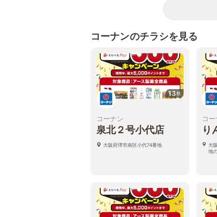
コーナンのチラシを見る
13
枚
コーナン
コー
泉北２号小代店
り
大阪府堺市南区小代74番地
大
地