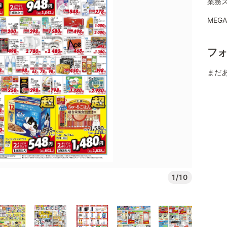
業務ス
MEG
フ
まだ
1/10