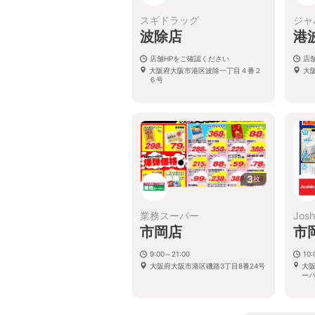
スギドラッグ
ジャ
波除店
港
店舗HPをご確認ください
店
大阪府大阪市港区波除一丁目４番２
大
６号
3
枚
業務スーパー
Josh
市岡店
市
9:00～21:00
10:
大阪府大阪市港区磯路3丁目8番24号
大阪
ーパ