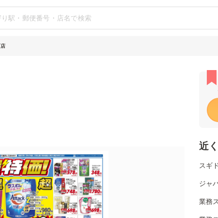
町店
近
スギド
ジャパ
業務