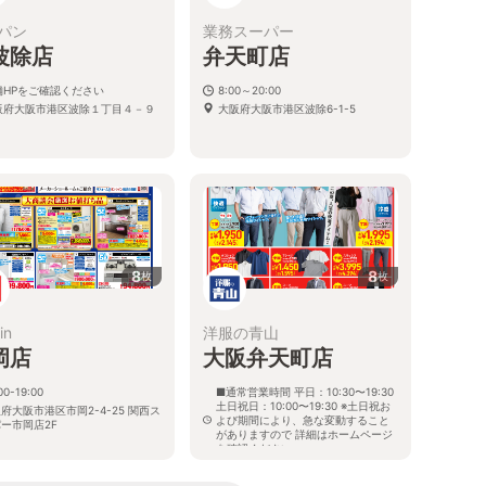
パン
業務スーパー
波除店
弁天町店
舗HPをご確認ください
8:00～20:00
阪府大阪市港区波除１丁目４－９
大阪府大阪市港区波除6-1-5
8
8
枚
枚
in
洋服の青山
岡店
大阪弁天町店
00-19:00
■通常営業時間 平日：10:30〜19:30
土日祝日：10:00〜19:30 ※土日祝お
府大阪市港区市岡2-4-25 関西ス
よび期間により、急な変動すること
ー市岡店2F
がありますので 詳細はホームページ
を確認ください
大阪府大阪市港区弁天二丁目7番28
号