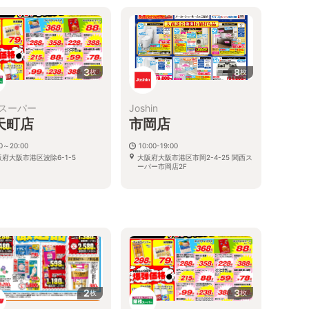
3
8
枚
枚
スーパー
Joshin
天町店
市岡店
00～20:00
10:00-19:00
府大阪市港区波除6-1-5
大阪府大阪市港区市岡2-4-25 関西ス
ーパー市岡店2F
2
3
枚
枚