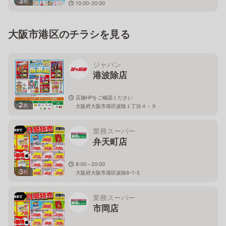
3
枚
10:00-20:00
大阪府大阪市西区九条南１−１２−３３
大阪市港区のチラシを見る
ジャパン
港波除店
店舗HPをご確認ください
2
枚
大阪府大阪市港区波除１丁目４－９
業務スーパー
弁天町店
8:00～20:00
3
枚
大阪府大阪市港区波除6-1-5
業務スーパー
市岡店