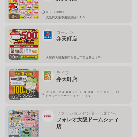
8:00～20:00
3
枚
大阪府大阪市港区波除6-1-5
コーナン
弁天町店
10
枚
大阪府大阪市港区弁天１丁目２番２４号
ライフ
弁天町店
９:３０－２４:００（１F） ９:３０－２２:００（２F）
ドラッグコーナー２１：００まで
10
枚
大阪府大阪市港区磯路1-9-25
ファッションセンターしまむら
フォレオ大阪ドームシティ
店