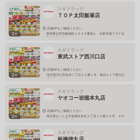
スギドラッグ
ＴＯＰ太田飯塚店
店舗HPをご確認ください
2
群馬県太田市飯塚町１９３３番地１ 生鮮市場ＴＯＰ太
枚
田飯塚店１階
スギドラッグ
東武ストア西川口店
店舗HPをご確認ください
2
埼玉県川口市並木二丁目２２番１号 東武ストア西川口
枚
店２階
スギドラッグ
ヤオコー岩槻本丸店
店舗HPをご確認ください
2
埼玉県さいたま市岩槻区本丸３丁目２０番４５号 ヤオ
枚
コー岩槻本丸店２階
スギドラッグ
板橋徳丸店