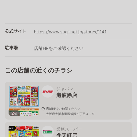
公式サイト
https://www.sugi-net.jp/stores/1141
駐車場
店舗HPをご確認ください
この店舗の近くのチラシ
ジャパン
港波除店
店舗HPをご確認ください
2
枚
大阪府大阪市港区波除１丁目４－９
業務スーパー
弁天町店