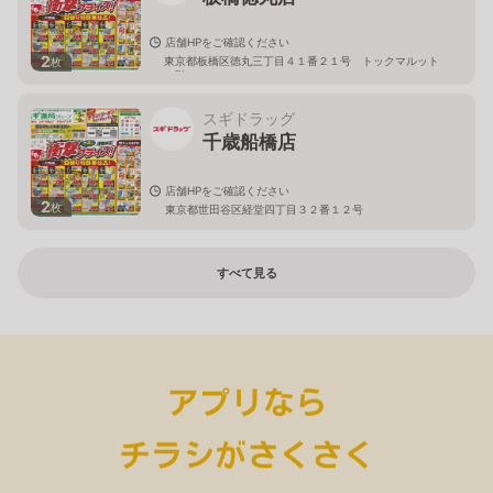
店舗HPをご確認ください
2
東京都板橋区徳丸三丁目４１番２１号 トックマルット
枚
１階
スギドラッグ
千歳船橋店
店舗HPをご確認ください
2
枚
東京都世田谷区経堂四丁目３２番１２号
すべて見る