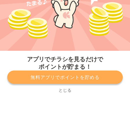
今すぐアプリをダウンロードする
アプリでチラシを見るだけで
ポイントが貯まる！
無料アプリでポイントを貯める
プライバシーポリシー
利用規約
運営会社
サービスに関してのお問い合わせ
チラシ掲載をお考えの方
とじる
Copyright© Kurashiru, Inc. All Rights Reserved.