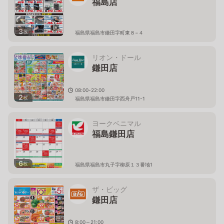
福島店
3
枚
福島県福島市鎌田字町東８−４
リオン・ドール
鎌田店
08:00-22:00
2
枚
福島県福島市鎌田字西舟戸11-1
ヨークベニマル
福島鎌田店
6
枚
福島県福島市丸子字柳原１３番地1
ザ・ビッグ
鎌田店
8:00～21:00