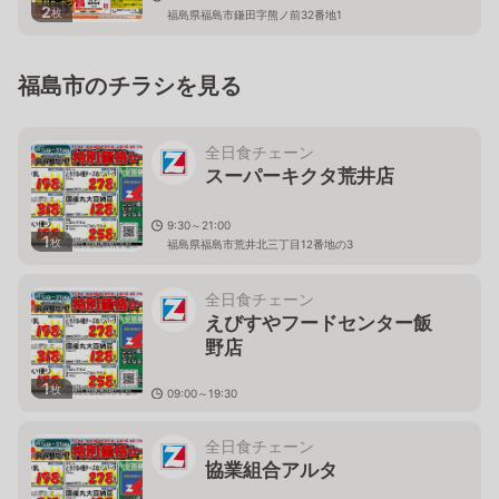
2
枚
福島県福島市鎌田字熊ノ前32番地1
福島市のチラシを見る
全日食チェーン
スーパーキクタ荒井店
9:30～21:00
1
枚
福島県福島市荒井北三丁目12番地の3
全日食チェーン
えびすやフードセンター飯
野店
1
枚
09:00～19:30
福島県福島市飯野町大字飯野字町１７
全日食チェーン
協業組合アルタ