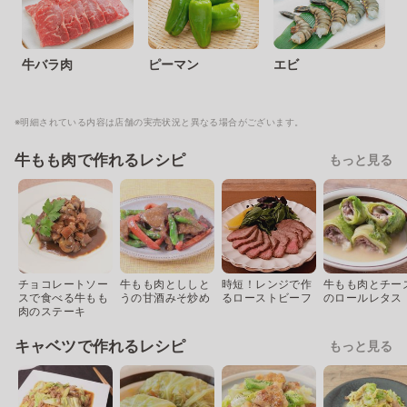
牛バラ肉
ピーマン
エビ
※明細されている内容は店舗の実売状況と異なる場合がございます。
牛もも肉で作れるレシピ
もっと見る
チョコレートソー
牛もも肉とししと
時短！レンジで作
牛もも肉とチー
スで食べる牛もも
うの甘酒みそ炒め
るローストビーフ
のロールレタス
肉のステーキ
キャベツで作れるレシピ
もっと見る