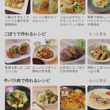
ご飯がすすむ！キ
コンソメ味のロー
ごはんがすすむ！
簡単で美味しい 
ャベツと豚の甘辛
ルキャベツ
チキンとキャベツ
バラとキャベツ
味噌炒め
のガーリック炒め
中華炒め
ごぼうで作れるレシピ
もっと見る
食感を楽しむ ごぼ
たっぷりごぼうと
お弁当にも ごぼう
鶏肉とごぼうの
うつくね
豚肉の甘辛煮
の甘辛肉巻き
っぱり煮
牛バラ肉で作れるレシピ
もっと見る