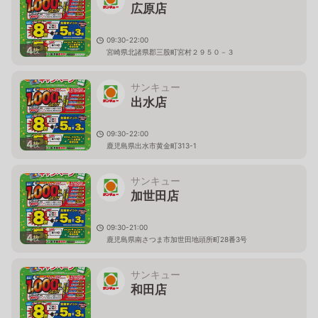
広原店
09:30-22:00
4
枚
宮崎県北諸県郡三股町宮村２９５０－３
サンキュー
出水店
09:30-22:00
4
枚
鹿児島県出水市黄金町313-1
サンキュー
加世田店
09:30-21:00
4
枚
鹿児島県南さつま市加世田地頭所町28番3号
サンキュー
和田店