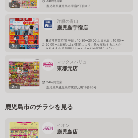
24時間営業
2
枚
鹿児島県鹿児島市宇宿2丁目3-5
洋服の青山
鹿児島宇宿店
■通常営業時間 平日：10:30〜20:00 土日祝日：10:00〜
20:00 ※土日祝および期間により、急な変動することが
8
枚
ありますので 詳細はホームページを確認ください
鹿児島県鹿児島市宇宿二丁目3番28号
マックスバリュ
東郡元店
24時間営業
2
枚
鹿児島県鹿児島市東郡元町19番26号
鹿児島市のチラシを見る
イオン
鹿児島店