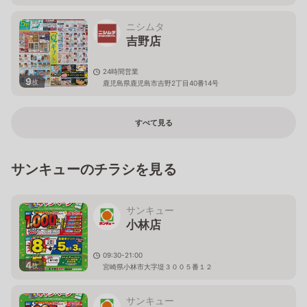
ニシムタ
吉野店
24時間営業
9
枚
鹿児島県鹿児島市吉野2丁目40番14号
すべて見る
サンキューのチラシを見る
サンキュー
小林店
09:30-21:00
4
枚
宮崎県小林市大字堤３００５番１２
サンキュー