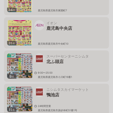
34
枚
鹿児島県鹿児島市東開町7
イオン
鹿児島中央店
31
枚
鹿児島県鹿児島市中央町10
スーパーセンターニシムタ
北ふ頭店
9:00〜25:00
9
枚
鹿児島県鹿児島市小川町19番1
ニシムタスカイマーケット
鴨池店
24時間営業
11
枚
鹿児島県鹿児島市真砂本町51番1号