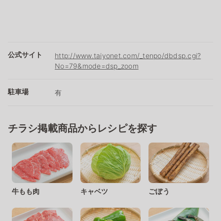
公式サイト
http://www.taiyonet.com/_tenpo/dbdsp.cgi?
No=79&mode=dsp_zoom
駐車場
有
チラシ掲載商品からレシピを探す
牛もも肉
キャベツ
ごぼう