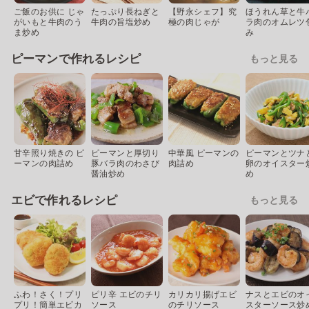
ご飯のお供に じゃ
たっぷり長ねぎと
【野永シェフ】究
ほうれん草と牛
がいもと牛肉のう
牛肉の旨塩炒め
極の肉じゃが
ラ肉のオムレツ
ま炒め
み
ピーマンで作れるレシピ
もっと見る
甘辛照り焼きの ピ
ピーマンと厚切り
中華風 ピーマンの
ピーマンとツナ
ーマンの肉詰め
豚バラ肉のわさび
肉詰め
卵のオイスター
醤油炒め
め
エビで作れるレシピ
もっと見る
ふわ！さく！プリ
ピリ辛 エビのチリ
カリカリ揚げエビ
ナスとエビのオ
プリ！簡単エビカ
ソース
のチリソース
スターソース炒