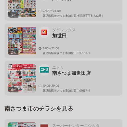
07:00〜24:00
6
枚
鹿児島県南さつま市加世田地頭所字玉川723番1
ダイレックス
加世田
9:00～22:00
2
枚
鹿児島県南さつま市加世田川畑103-1
ニトリ
南さつま加世田店
10:00-20:00
4
枚
鹿児島県南さつま市加世田川畑657-1
南さつま市のチラシを見る
スーパーセンターニシムタ