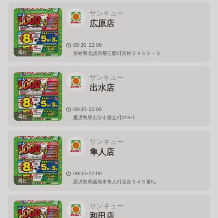
サンキュー
広原店
09:30-22:00
4
枚
宮崎県北諸県郡三股町宮村２９５０－３
サンキュー
出水店
09:30-22:00
4
枚
鹿児島県出水市黄金町313-1
サンキュー
隼人店
09:30-22:00
4
枚
鹿児島県霧島市隼人町見次５４５番地
サンキュー
和田店