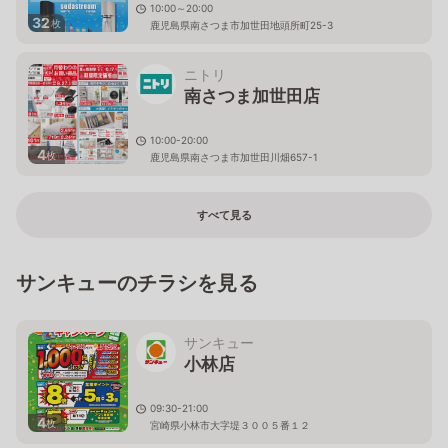
10:00～20:00
32
枚
鹿児島県南さつま市加世田地頭所町25-3
ニトリ
南さつま加世田店
10:00-20:00
4
枚
鹿児島県南さつま市加世田川畑657-1
すべて見る
サンキューのチラシを見る
サンキュー
小林店
09:30-21:00
4
枚
宮崎県小林市大字堤３００５番１２