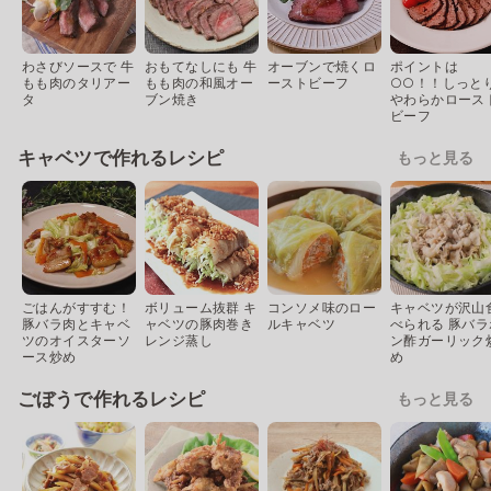
わさびソースで 牛
おもてなしにも 牛
オーブンで焼くロ
ポイントは
もも肉のタリアー
もも肉の和風オー
ーストビーフ
○○！！しっと
タ
ブン焼き
やわらかロース
ビーフ
キャベツで作れるレシピ
もっと見る
ごはんがすすむ！
ボリューム抜群 キ
コンソメ味のロー
キャベツが沢山
豚バラ肉とキャベ
ャベツの豚肉巻き
ルキャベツ
べられる 豚バラ
ツのオイスターソ
レンジ蒸し
ン酢ガーリック
ース炒め
め
ごぼうで作れるレシピ
もっと見る