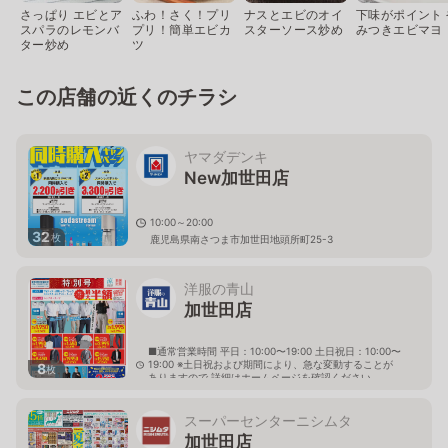
さっぱり エビとア
ふわ！さく！プリ
ナスとエビのオイ
下味がポイント 
スパラのレモンバ
プリ！簡単エビカ
スターソース炒め
みつきエビマヨ
ター炒め
ツ
この店舗の近くのチラシ
ヤマダデンキ
New加世田店
10:00～20:00
32
枚
鹿児島県南さつま市加世田地頭所町25-3
洋服の青山
加世田店
■通常営業時間 平日：10:00〜19:00 土日祝日：10:00〜
19:00 ※土日祝および期間により、急な変動することが
8
枚
ありますので 詳細はホームページを確認ください
鹿児島県南さつま市加世田地頭所町25番地3 いろはタ
ウンかせだ内
スーパーセンターニシムタ
加世田店