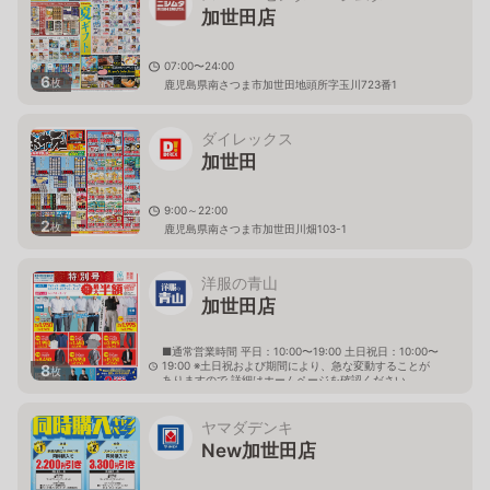
加世田店
07:00〜24:00
6
枚
鹿児島県南さつま市加世田地頭所字玉川723番1
ダイレックス
加世田
9:00～22:00
2
枚
鹿児島県南さつま市加世田川畑103-1
洋服の青山
加世田店
■通常営業時間 平日：10:00〜19:00 土日祝日：10:00〜
19:00 ※土日祝および期間により、急な変動することが
8
枚
ありますので 詳細はホームページを確認ください
鹿児島県南さつま市加世田地頭所町25番地3 いろはタ
ウンかせだ内
ヤマダデンキ
New加世田店