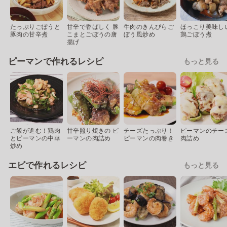
たっぷりごぼうと
甘辛で香ばしく 豚
牛肉のきんぴらご
ほっこり美味し
豚肉の甘辛煮
こまとごぼうの唐
ぼう風炒め
鶏ごぼう煮
揚げ
ピーマンで作れるレシピ
もっと見る
ご飯が進む！鶏肉
甘辛照り焼きの ピ
チーズたっぷり！
ピーマンのチー
とピーマンの中華
ーマンの肉詰め
ピーマンの肉巻き
肉詰め
炒め
エビで作れるレシピ
もっと見る