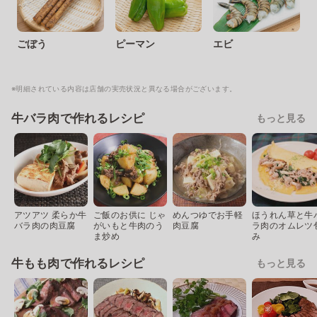
ごぼう
ピーマン
エビ
※明細されている内容は店舗の実売状況と異なる場合がございます。
牛バラ肉で作れるレシピ
もっと見る
アツアツ 柔らか牛
ご飯のお供に じゃ
めんつゆでお手軽
ほうれん草と牛
バラ肉の肉豆腐
がいもと牛肉のう
肉豆腐
ラ肉のオムレツ
ま炒め
み
牛もも肉で作れるレシピ
もっと見る