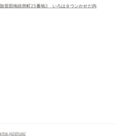
加世田地頭所町25番地3 いろはタウンかせだ内
ama.jp/shop/