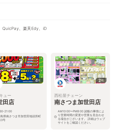
QuicPay、楽天Edy、iD
4
2
枚
枚
キュー
西松屋チェーン
世田店
南さつま加世田店
30-21:00
AM10:00〜PM8:00 諸般の事情によ
り営業時間の変更や営業を見合わせ
児島県南さつま市加世田地頭所町
る場合がございます。 詳細はウェブ
番3号
サイトをご確認ください。
鹿児島県南さつま市加世田本町16-2