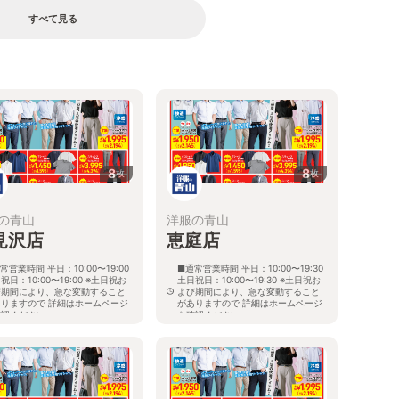
すべて見る
8
8
枚
枚
の青山
洋服の青山
見沢店
恵庭店
常営業時間 平日：10:00〜19:00
■通常営業時間 平日：10:00〜19:30
祝日：10:00〜19:00 ※土日祝お
土日祝日：10:00〜19:30 ※土日祝お
び期間により、急な変動すること
よび期間により、急な変動すること
ありますので 詳細はホームページ
がありますので 詳細はホームページ
確認ください
を確認ください
海道岩見沢市大和二条八丁目6番地
北海道恵庭市黄金南六丁目10番地の
5