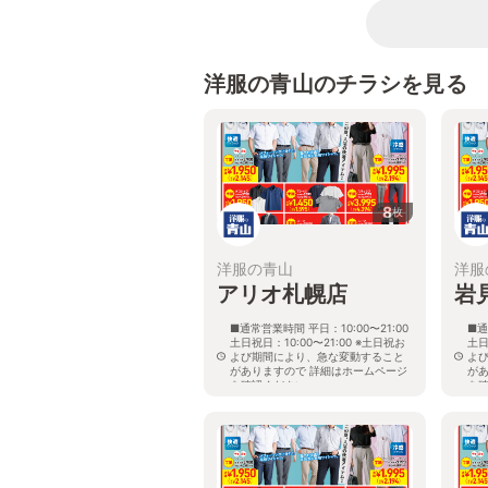
洋服の青山のチラシを見る
8
枚
洋服の青山
洋服
アリオ札幌店
岩
■通常営業時間 平日：10:00〜21:00
■通
土日祝日：10:00〜21:00 ※土日祝お
土日
よび期間により、急な変動すること
よ
がありますので 詳細はホームページ
が
を確認ください
を
北海道札幌市東区北七条東九丁目2番
北
20号 アリオ札幌３階