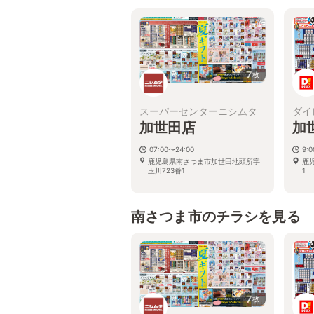
7
枚
スーパーセンターニシムタ
ダイ
加世田店
加
07:00〜24:00
9:
鹿児島県南さつま市加世田地頭所字
鹿
玉川723番1
1
南さつま市のチラシを見る
7
枚