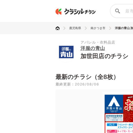
鹿児島県
南さつま市
洋服の青山 
アパレル・衣料品店
洋服の青山
加世田店のチラシ
最新のチラシ（全8枚）
最終更新：2026/08/06