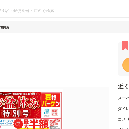
加世田店
近
スー
ダイレ
コメ