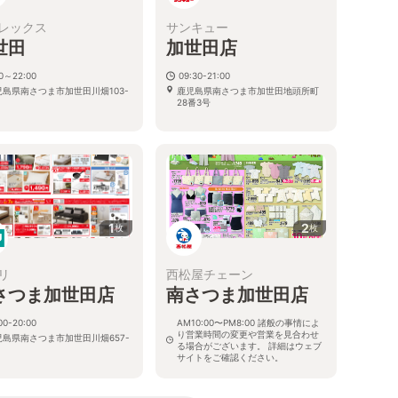
レックス
サンキュー
世田
加世田店
00～22:00
09:30-21:00
児島県南さつま市加世田川畑103-
鹿児島県南さつま市加世田地頭所町
28番3号
1
2
枚
枚
リ
西松屋チェーン
さつま加世田店
南さつま加世田店
00-20:00
AM10:00〜PM8:00 諸般の事情によ
り営業時間の変更や営業を見合わせ
児島県南さつま市加世田川畑657-
る場合がございます。 詳細はウェブ
サイトをご確認ください。
鹿児島県南さつま市加世田本町16-2