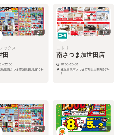
2
1
枚
枚
レックス
ニトリ
世田
南さつま加世田店
00～22:00
10:00-20:00
児島県南さつま市加世田川畑103-
鹿児島県南さつま市加世田川畑657-
1
2
4
枚
枚