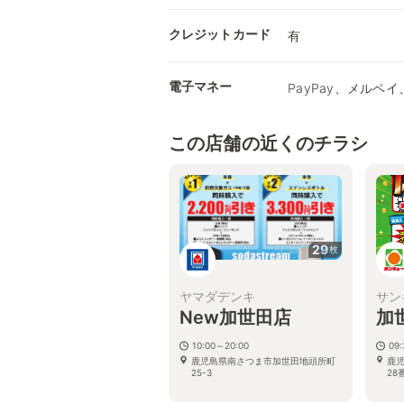
クレジットカード
有
電子マネー
PayPay、メルペイ、
この店舗の近くのチラシ
29
枚
ヤマダデンキ
サン
New加世田店
加
10:00～20:00
09:
鹿児島県南さつま市加世田地頭所町
鹿
25-3
28