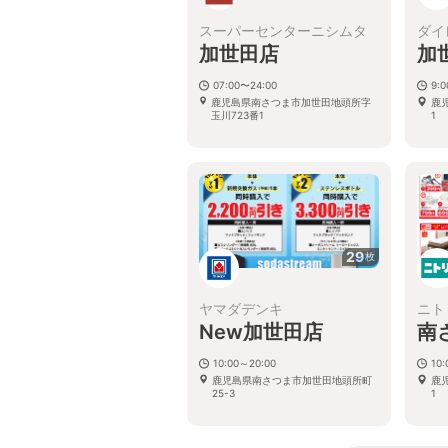
スーパーセンターニシムタ
ダイ
加世田店
加
07:00〜24:00
9:
鹿児島県南さつま市加世田地頭所字
鹿
玉川723番1
1
29
枚
ヤマダデンキ
ニト
New加世田店
南
10:00～20:00
10:
鹿児島県南さつま市加世田地頭所町
鹿
25-3
1