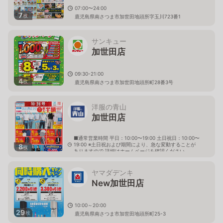
07:00〜24:00
7
枚
鹿児島県南さつま市加世田地頭所字玉川723番1
サンキュー
加世田店
09:30-21:00
4
枚
鹿児島県南さつま市加世田地頭所町28番3号
洋服の青山
加世田店
■通常営業時間 平日：10:00〜19:00 土日祝日：10:00〜
19:00 ※土日祝および期間により、急な変動することが
8
枚
ありますので 詳細はホームページを確認ください
鹿児島県南さつま市加世田地頭所町25番地3 いろはタ
ウンかせだ内
ヤマダデンキ
New加世田店
10:00～20:00
29
枚
鹿児島県南さつま市加世田地頭所町25-3