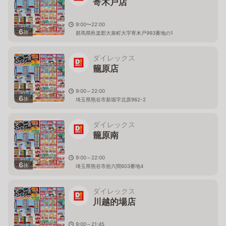
寄木戸店
9:00〜22:00
6
枚
群馬県邑楽郡大泉町大字寄木戸993番地の1
ダイレックス
籠原店
9:00～22:00
6
枚
埼玉県熊谷市新堀字北原962-2
ダイレックス
籠原南
9:00～22:00
6
枚
埼玉県熊谷市拾六間603番地4
ダイレックス
川越的場店
9:00～21:45