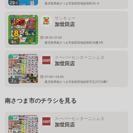
29
枚
鹿児島県南さつま市加世田地頭所町25-3
サンキュー
加世田店
09:30-21:00
4
枚
鹿児島県南さつま市加世田地頭所町28番3号
スーパーセンターニシムタ
加世田店
07:00〜24:00
7
枚
鹿児島県南さつま市加世田地頭所字玉川723番1
南さつま市のチラシを見る
スーパーセンターニシムタ
加世田店