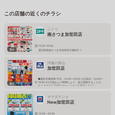
この店舗の近くのチラシ
ニトリ
南さつま加世田店
10:00-20:00
5
枚
鹿児島県南さつま市加世田川畑657-1
洋服の青山
加世田店
■通常営業時間 平日：10:00〜19:00 土日祝日：10:00〜
19:00 ※土日祝および期間により、急な変動することが
8
枚
ありますので 詳細はホームページを確認ください
鹿児島県南さつま市加世田地頭所町25番地3 いろはタ
ウンかせだ内
ヤマダデンキ
New加世田店
10:00～20:00