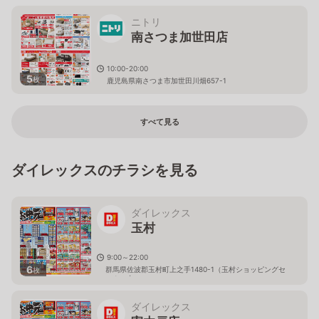
ニトリ
南さつま加世田店
10:00-20:00
5
枚
鹿児島県南さつま市加世田川畑657-1
すべて見る
ダイレックスのチラシを見る
ダイレックス
玉村
9:00～22:00
6
群馬県佐波郡玉村町上之手1480-1（玉村ショッピングセ
枚
ンター内）
ダイレックス