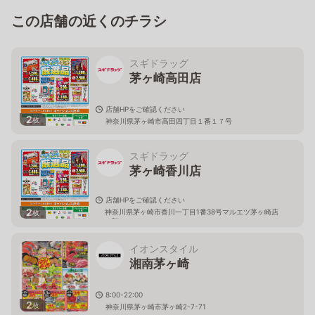
この店舗の近くのチラシ
スギドラッグ
茅ヶ崎高田店
店舗HPをご確認ください
2
枚
神奈川県茅ヶ崎市高田四丁目１番１７号
スギドラッグ
茅ヶ崎香川店
店舗HPをご確認ください
2
神奈川県茅ヶ崎市香川一丁目1番38号マルエツ茅ヶ崎店
枚
１階
イオンスタイル
湘南茅ヶ崎
8:00-22:00
2
枚
神奈川県茅ヶ崎市茅ヶ崎2-7-71