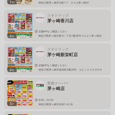
7
枚
神奈川県茅ヶ崎市元町1-1 ラスカ茅ヶ崎2F
スギドラッグ
茅ヶ崎香川店
店舗HPをご確認ください
2
神奈川県茅ヶ崎市香川一丁目1番38号マルエツ茅ヶ崎店
枚
１階
スギドラッグ
茅ケ崎新栄町店
店舗HPをご確認ください
2
神奈川県茅ヶ崎市新栄町2番29号 エピックスチガサキ
枚
1階
業務スーパー
茅ヶ崎店
9:00～22:00
3
枚
神奈川県茅ヶ崎市本村1-8-26