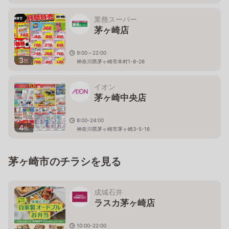
業務スーパー
茅ヶ崎店
9:00～22:00
3
枚
神奈川県茅ヶ崎市本村1-8-26
イオン
茅ヶ崎中央店
8:00-24:00
4
枚
神奈川県茅ヶ崎市茅ヶ崎3-5-16
茅ヶ崎市のチラシを見る
成城石井
ラスカ茅ヶ崎店
10:00-22:00