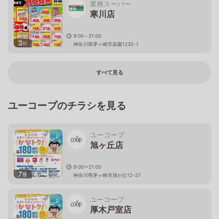
業務スーパー
寒川店
9:00～21:00
3
枚
神奈川県茅ヶ崎市萩園1232-1
すべて見る
ユーコープのチラシを見る
ユーコープ
旭ヶ丘店
9:00〜21:00
7
枚
神奈川県茅ヶ崎市旭が丘12-27
ユーコープ
厚木戸室店