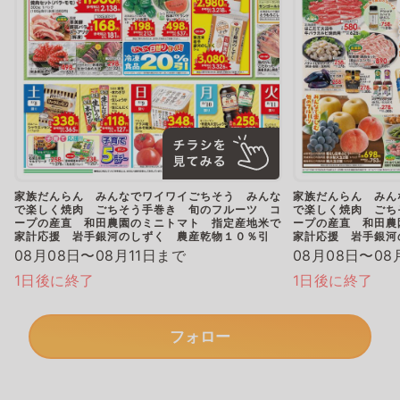
家族だんらん みんなでワイワイごちそう みんな
家族だんらん みん
で楽しく焼肉 ごちそう手巻き 旬のフルーツ コ
で楽しく焼肉 ごち
ープの産直 和田農園のミニトマト 指定産地米で
ープの産直 和田農
家計応援 岩手銀河のしずく 農産乾物１０％引
家計応援 岩手銀河
08月08日〜08月11日まで
08月08日〜08
1日後に終了
1日後に終了
フォロー