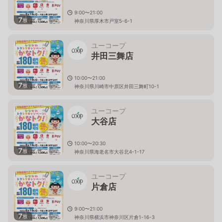
9:00〜21:00
7
枚
神奈川県厚木市戸室5-6-1
ユーコープ
井田三舞店
10:00〜21:00
7
枚
神奈川県川崎市中原区井田三舞町10-1
ユーコープ
大谷店
10:00〜20:30
7
枚
神奈川県海老名市大谷北4-1-17
ユーコープ
片倉店
9:00〜21:00
7
枚
神奈川県横浜市神奈川区片倉1-16-3