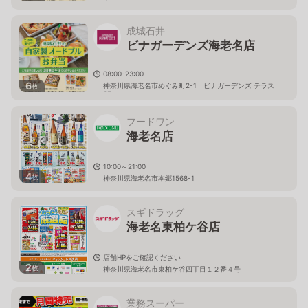
内
成城石井
ビナガーデンズ海老名店
08:00-23:00
6
神奈川県海老名市めぐみ町2-1 ビナガーデンズ テラス
枚
3F
フードワン
海老名店
10:00～21:00
4
枚
神奈川県海老名市本郷1568-1
スギドラッグ
海老名東柏ケ谷店
店舗HPをご確認ください
2
枚
神奈川県海老名市東柏ケ谷四丁目１２番４号
業務スーパー