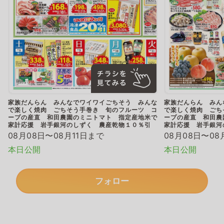
家族だんらん みんなでワイワイごちそう みんな
家族だんらん みん
で楽しく焼肉 ごちそう手巻き 旬のフルーツ コ
で楽しく焼肉 ごち
ープの産直 和田農園のミニトマト 指定産地米で
ープの産直 和田農
家計応援 岩手銀河のしずく 農産乾物１０％引
家計応援 岩手銀河
08月08日〜08月11日まで
08月08日〜08
本日公開
本日公開
フォロー