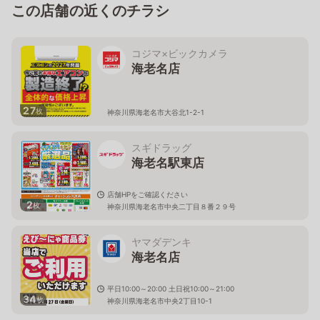
この店舗の近くのチラシ
コジマ×ビックカメラ
海老名店
27
枚
神奈川県海老名市大谷北1-2-1
スギドラッグ
海老名駅東店
店舗HPをご確認ください
2
枚
神奈川県海老名市中央二丁目８番２９号
ヤマダデンキ
海老名店
平日10:00～20:00 土日祝10:00～21:00
34
枚
神奈川県海老名市中央2丁目10-1