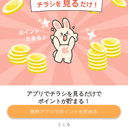
今すぐアプリをダウンロードする
アプリでチラシを見るだけで
ポイントが貯まる！
無料アプリでポイントを貯める
プライバシーポリシー
利用規約
運営会社
サービスに関してのお問い合わせ
チラシ掲載をお考えの方
とじる