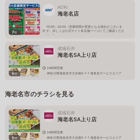
AOKI
海老名店
10:00～20:00（営業時間が変更となる場合がございま
す。詳しくは公式サイト各店舗ページにてご確認くださ
7
枚
い。）
神奈川県海老名市中央2-1-21
成城石井
海老名SA上り店
24時間営業
6
神奈川県海老名市大谷南5-1-1 海老名サービスエリア
枚
内
海老名市のチラシを見る
成城石井
海老名SA上り店
24時間営業
6
神奈川県海老名市大谷南5-1-1 海老名サービスエリア
枚