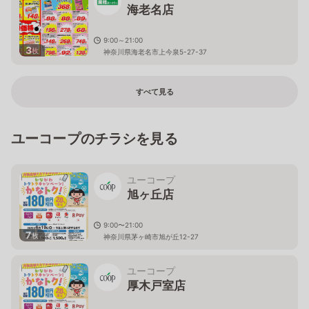
海老名店
9:00～21:00
3
枚
神奈川県海老名市上今泉5-27-37
すべて見る
ユーコープのチラシを見る
ユーコープ
旭ヶ丘店
9:00〜21:00
7
枚
神奈川県茅ヶ崎市旭が丘12-27
ユーコープ
厚木戸室店