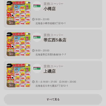
業務スーパー
小樽店
9:00～22:00
3
枚
北海道小樽市稲穂5丁目10-1
業務スーパー
帯広西5条店
9:00～20:00
3
枚
北海道帯広市西5条南18-7-7
業務スーパー
上磯店
月～土:9:00～21:00 日:9:00～20:00
3
枚
北海道北斗市七重浜7丁目12-1
すべて見る