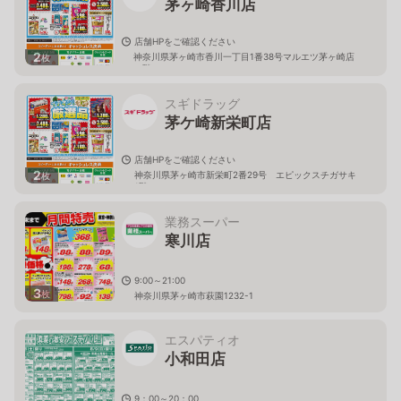
茅ヶ崎香川店
店舗HPをご確認ください
2
神奈川県茅ヶ崎市香川一丁目1番38号マルエツ茅ヶ崎店
枚
１階
スギドラッグ
茅ケ崎新栄町店
店舗HPをご確認ください
2
神奈川県茅ヶ崎市新栄町2番29号 エピックスチガサキ
枚
1階
業務スーパー
寒川店
9:00～21:00
3
枚
神奈川県茅ヶ崎市萩園1232-1
エスパティオ
小和田店
9：00～20：00