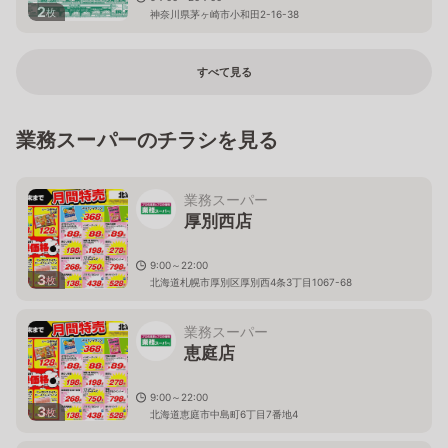
2
枚
神奈川県茅ヶ崎市小和田2-16-38
すべて見る
業務スーパーのチラシを見る
業務スーパー
厚別西店
9:00～22:00
3
枚
北海道札幌市厚別区厚別西4条3丁目1067-68
業務スーパー
恵庭店
9:00～22:00
3
枚
北海道恵庭市中島町6丁目7番地4