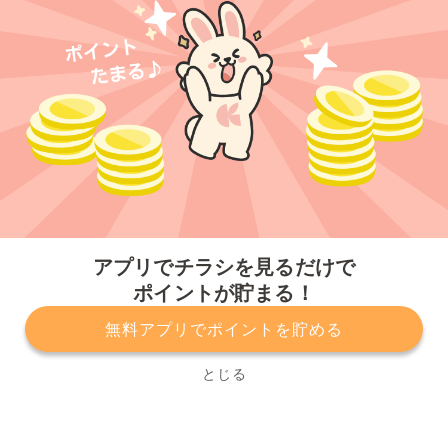
今すぐアプリをダウンロードする
アプリでチラシを見るだけで
ポイントが貯まる！
無料アプリでポイントを貯める
プライバシーポリシー
利用規約
運営会社
サービスに関してのお問い合わせ
チラシ掲載をお考えの方
とじる
Copyright© Kurashiru, Inc. All Rights Reserved.