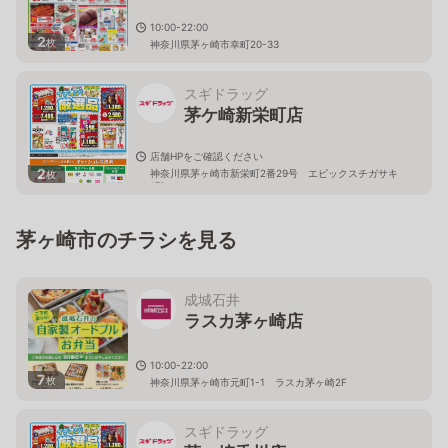
10:00-22:00
2
枚
神奈川県茅ヶ崎市幸町20-33
スギドラッグ
茅ケ崎新栄町店
店舗HPをご確認ください
2
神奈川県茅ヶ崎市新栄町2番29号 エピックスチガサキ
枚
1階
茅ヶ崎市のチラシを見る
成城石井
ラスカ茅ヶ崎店
10:00-22:00
7
枚
神奈川県茅ヶ崎市元町1-1 ラスカ茅ヶ崎2F
スギドラッグ