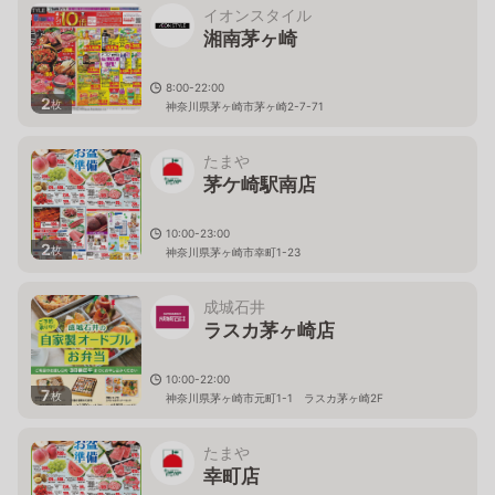
イオンスタイル
湘南茅ヶ崎
8:00-22:00
2
枚
神奈川県茅ヶ崎市茅ヶ崎2-7-71
たまや
茅ケ崎駅南店
10:00-23:00
2
枚
神奈川県茅ヶ崎市幸町1-23
成城石井
ラスカ茅ヶ崎店
10:00-22:00
7
枚
神奈川県茅ヶ崎市元町1-1 ラスカ茅ヶ崎2F
たまや
幸町店