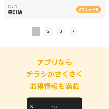
たまや
チラシを見る
幸町店
1
2
3