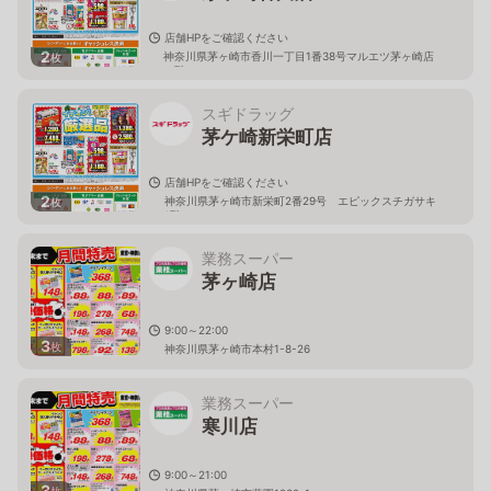
店舗HPをご確認ください
2
神奈川県茅ヶ崎市香川一丁目1番38号マルエツ茅ヶ崎店
枚
１階
スギドラッグ
茅ケ崎新栄町店
店舗HPをご確認ください
2
神奈川県茅ヶ崎市新栄町2番29号 エピックスチガサキ
枚
1階
業務スーパー
茅ヶ崎店
9:00～22:00
3
枚
神奈川県茅ヶ崎市本村1-8-26
業務スーパー
寒川店
9:00～21:00
3
枚