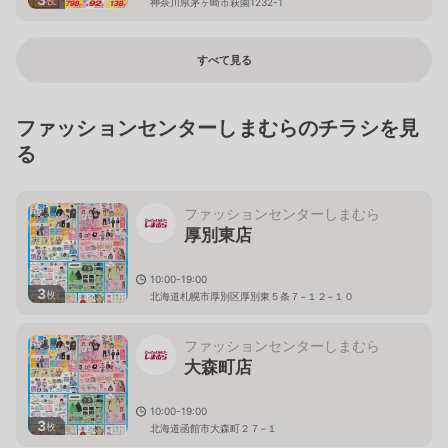
神奈川県茅ヶ崎市萩園1232-1
すべて見る
ファッションセンターしまむらのチラシを見
る
ファッションセンターしまむら
厚別東店
10:00-19:00
3
枚
北海道札幌市厚別区厚別東５条７−１２−１０
ファッションセンターしまむら
大森町店
10:00-19:00
3
枚
北海道函館市大森町２７−１