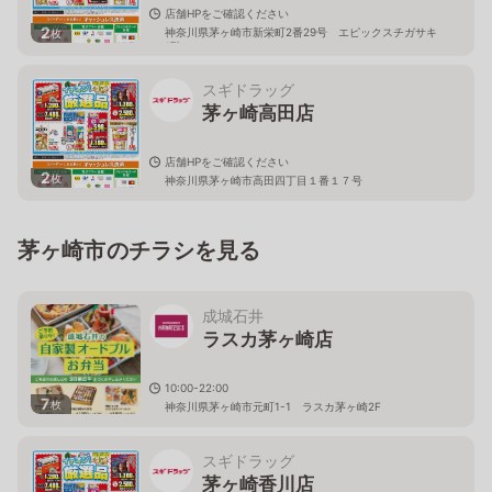
店舗HPをご確認ください
2
神奈川県茅ヶ崎市新栄町2番29号 エピックスチガサキ
枚
1階
スギドラッグ
茅ヶ崎高田店
店舗HPをご確認ください
2
枚
神奈川県茅ヶ崎市高田四丁目１番１７号
茅ヶ崎市のチラシを見る
成城石井
ラスカ茅ヶ崎店
10:00-22:00
7
枚
神奈川県茅ヶ崎市元町1-1 ラスカ茅ヶ崎2F
スギドラッグ
茅ヶ崎香川店