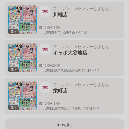
ファッションセンターしまむら
川端店
10:00-19:00
3
枚
北海道旭川市川端町７条１０丁目１
ファッションセンターしまむら
キャポ大谷地店
10:00-20:00
3
枚
北海道札幌市厚別区大谷地東３丁目３−２０
ファッションセンターしまむら
栄町店
10:00-19:00
3
枚
北海道札幌市東区北４２条東１３丁目１−２
すべて見る