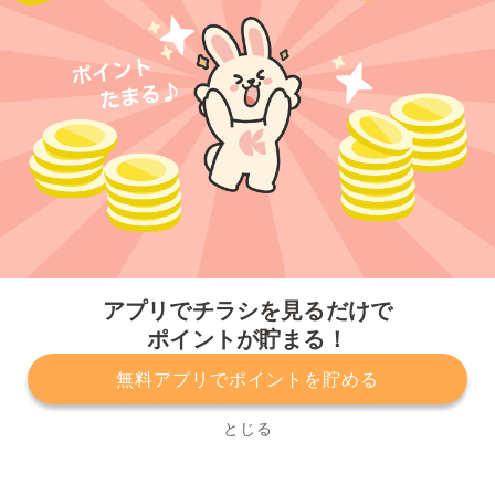
今すぐアプリをダウンロードする
アプリでチラシを見るだけで
ポイントが貯まる！
無料アプリでポイントを貯める
プライバシーポリシー
利用規約
運営会社
サービスに関してのお問い合わせ
チラシ掲載をお考えの方
とじる
Copyright© Kurashiru, Inc. All Rights Reserved.