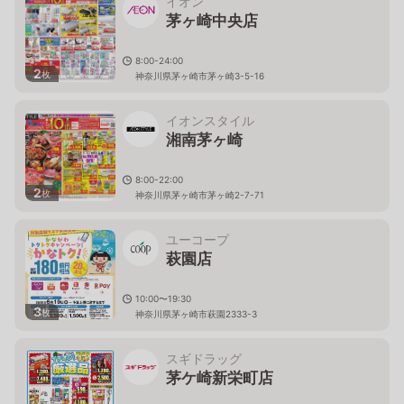
イオン
茅ヶ崎中央店
8:00-24:00
2
枚
神奈川県茅ヶ崎市茅ヶ崎3-5-16
イオンスタイル
湘南茅ヶ崎
8:00-22:00
2
枚
神奈川県茅ヶ崎市茅ヶ崎2-7-71
ユーコープ
萩園店
10:00〜19:30
3
枚
神奈川県茅ヶ崎市萩園2333-3
スギドラッグ
茅ケ崎新栄町店