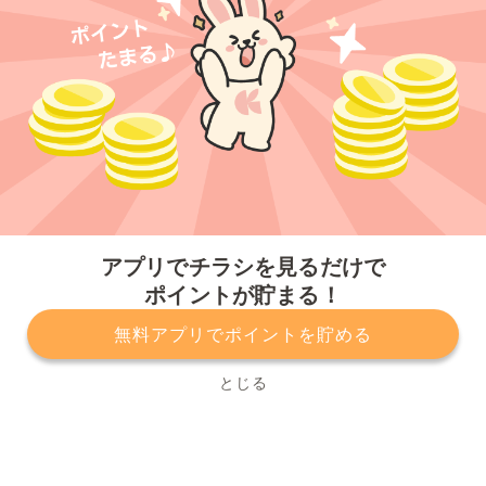
今すぐアプリをダウンロードする
アプリでチラシを見るだけで
ポイントが貯まる！
無料アプリでポイントを貯める
プライバシーポリシー
利用規約
運営会社
サービスに関してのお問い合わせ
チラシ掲載をお考えの方
とじる
Copyright© Kurashiru, Inc. All Rights Reserved.