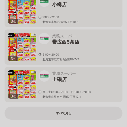
小樽店
9:00～22:00
3
枚
北海道小樽市稲穂5丁目10-1
業務スーパー
帯広西5条店
9:00～20:00
3
枚
北海道帯広市西5条南18-7-7
業務スーパー
上磯店
月～土:9:00～21:00 日:9:00～20:00
3
枚
北海道北斗市七重浜7丁目12-1
すべて見る