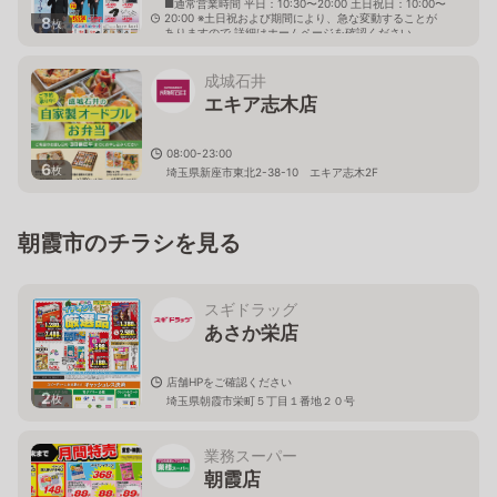
■通常営業時間 平日：10:30〜20:00 土日祝日：10:00〜
20:00 ※土日祝および期間により、急な変動することが
8
枚
ありますので 詳細はホームページを確認ください
埼玉県朝霞市三原一丁目10番40号
成城石井
エキア志木店
08:00-23:00
6
枚
埼玉県新座市東北2-38-10 エキア志木2F
朝霞市のチラシを見る
スギドラッグ
あさか栄店
店舗HPをご確認ください
2
枚
埼玉県朝霞市栄町５丁目１番地２０号
業務スーパー
朝霞店