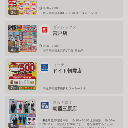
9:00～22:00
3
枚
埼玉県朝霞市本町2-5-31 オータカビル1階
ダイレックス
宮戸店
9:00～22:00
4
枚
埼玉県朝霞市宮戸2丁目1番30号
コーナン
ドイト朝霞店
7
枚
埼玉県朝霞市膝折町２ー９ー１８
洋服の青山
朝霞三原店
■通常営業時間 平日：10:30〜20:00 土日祝日：10:00〜
20:00 ※土日祝および期間により、急な変動することが
8
枚
ありますので 詳細はホームページを確認ください