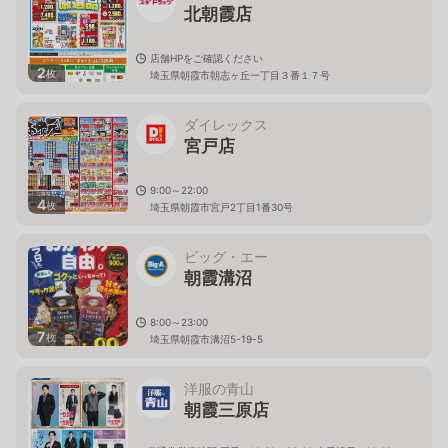
北朝霞店
店舗HPをご確認ください
2
枚
埼玉県朝霞市朝志ヶ丘一丁目３番１７号
ダイレックス
宮戸店
9:00～22:00
4
枚
埼玉県朝霞市宮戸2丁目1番30号
ビッグ・エー
朝霞溝沼
8:00～23:00
7
枚
埼玉県朝霞市溝沼5-19-5
洋服の青山
朝霞三原店