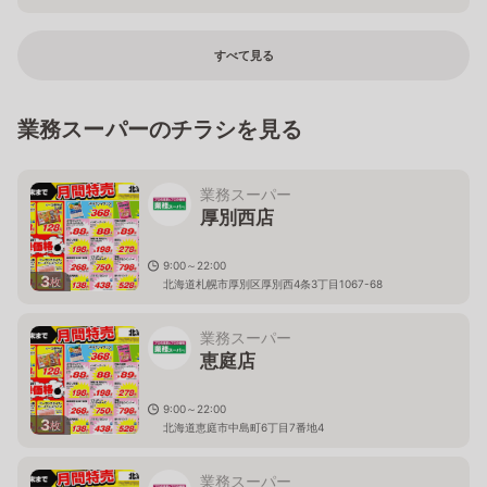
埼玉県朝霞市三原一丁目10番40号
すべて見る
業務スーパーのチラシを見る
業務スーパー
厚別西店
9:00～22:00
3
枚
北海道札幌市厚別区厚別西4条3丁目1067-68
業務スーパー
恵庭店
9:00～22:00
3
枚
北海道恵庭市中島町6丁目7番地4
業務スーパー