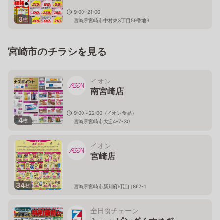
9:00~21:00
3
枚
宮崎県宮崎市中村東3丁目59番地3
宮崎市のチラシを見る
イオン
南宮崎店
9:00～22:00（イオン食品）
4
枚
宮崎県宮崎市大淀4-7-30
イオン
宮崎店
34
枚
宮崎県宮崎市新別府町江口862-1
全日食チェーン