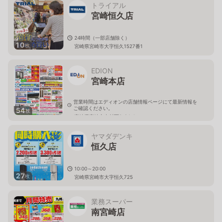
トライアル
宮崎恒久店
24時間（一部店舗除く）
10
枚
宮崎県宮崎市大字恒久1527番1
EDION
宮崎本店
営業時間はエディオンの店舗情報ページにて最新情報を
ご確認ください。
54
枚
宮崎県宮崎市中村西3-94-1
ヤマダデンキ
恒久店
10:00～20:00
27
枚
宮崎県宮崎市大字恒久725
業務スーパー
南宮崎店