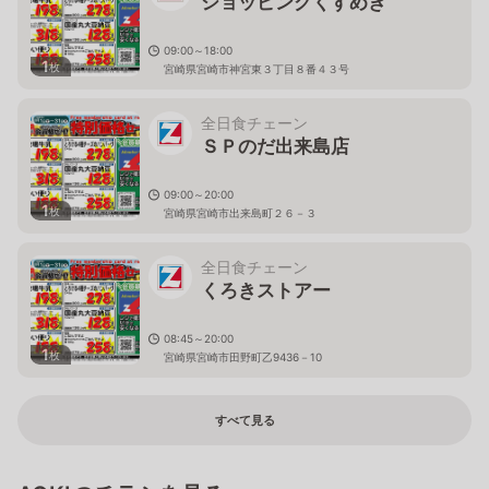
ショッピングくすめぎ
09:00～18:00
1
枚
宮崎県宮崎市神宮東３丁目８番４３号
全日食チェーン
ＳＰのだ出来島店
09:00～20:00
1
枚
宮崎県宮崎市出来島町２６－３
全日食チェーン
くろきストアー
08:45～20:00
1
枚
宮崎県宮崎市田野町乙9436－10
すべて見る