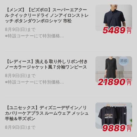
【メンズ】【ビズポロ】スーパーエアクー
ル クイックリードライ ノンアイロンストレ
ッチ ボタンダウンポロシャツ 市松
5489
税込
8月9日(日)まで
円
※特設コーナーにて特別価格...
【レディース】洗える 取り外しリボン付き
ノーカラージャケット風７分袖ワンピース
8月9日(日)まで
21890
税込
※特設コーナーにて特別価格...
円
【ユニセックス】ディズニーデザイン／リ
カバリーケアプラス ルームウェア メッシュ
半袖＆半ズボン
9889
税込
8月9日(日)まで
円