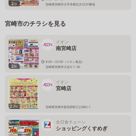
2
枚
宮崎県宮崎市大字本郷北方2231番地
宮崎市のチラシを見る
イオン
南宮崎店
9:00～22:00（イオン食品）
2
枚
宮崎県宮崎市大淀4-7-30
イオン
宮崎店
27
枚
宮崎県宮崎市新別府町江口862-1
全日食チェーン
ショッピングくすめぎ