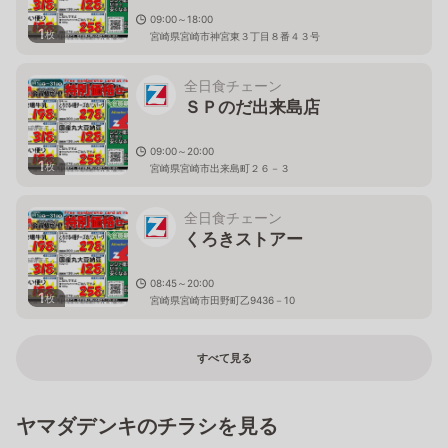
09:00～18:00
1
枚
宮崎県宮崎市神宮東３丁目８番４３号
全日食チェーン
ＳＰのだ出来島店
09:00～20:00
1
枚
宮崎県宮崎市出来島町２６－３
全日食チェーン
くろきストアー
08:45～20:00
1
枚
宮崎県宮崎市田野町乙9436－10
すべて見る
ヤマダデンキのチラシを見る