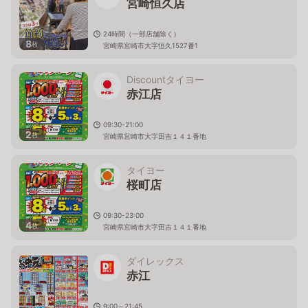
宮崎恒久店
24時間（一部店舗除く）
8
枚
宮崎県宮崎市大字恒久1527番1
Discountタイヨー
赤江店
09:30-21:00
2
枚
宮崎県宮崎市大字田吉１４１番地
タイヨー
桜町店
09:30-23:00
4
枚
宮崎県宮崎市大字田吉１４１番地
ダイレックス
赤江
9:00～21:45