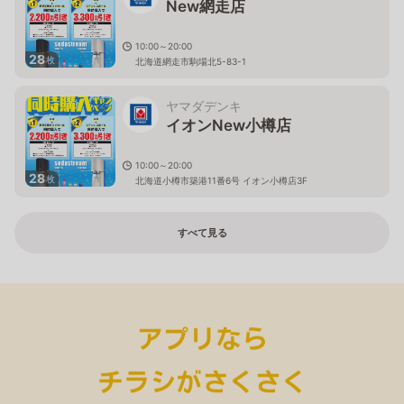
New網走店
10:00～20:00
28
枚
北海道網走市駒場北5-83-1
ヤマダデンキ
イオンNew小樽店
10:00～20:00
28
枚
北海道小樽市築港11番6号 イオン小樽店3F
すべて見る