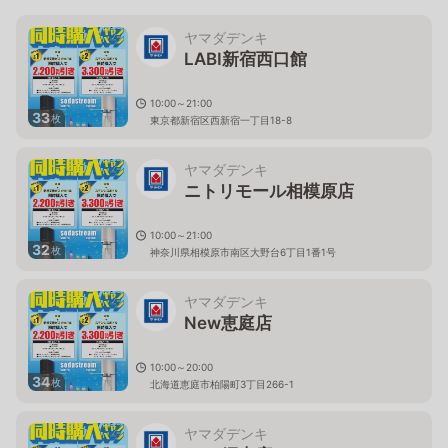
ヤマダデンキ
LABI新宿西口館
10:00～21:00
33
枚
東京都新宿区西新宿一丁目18-8
ヤマダデンキ
ニトリモール相模原店
10:00～21:00
32
枚
神奈川県相模原市南区大野台6丁目1番1号
ヤマダデンキ
New恵庭店
10:00～20:00
34
枚
北海道恵庭市柏陽町3丁目266-1
ヤマダデンキ