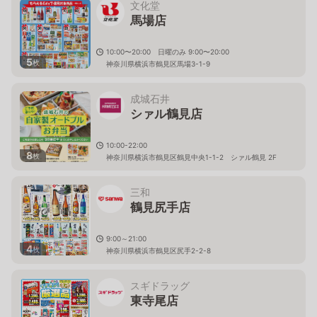
文化堂
馬場店
10:00〜20:00 日曜のみ 9:00〜20:00
5
枚
神奈川県横浜市鶴見区馬場3-1-9
成城石井
シァル鶴見店
10:00-22:00
8
枚
神奈川県横浜市鶴見区鶴見中央1-1-2 シァル鶴見 2F
三和
鶴見尻手店
9:00～21:00
4
枚
神奈川県横浜市鶴見区尻手2-2-8
スギドラッグ
東寺尾店