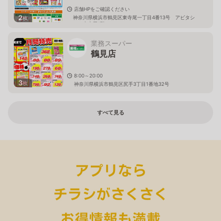
店舗HPをご確認ください
2
神奈川県横浜市鶴見区東寺尾一丁目4番13号 アビタシ
枚
オン東寺尾1階
業務スーパー
鶴見店
8:00～20:00
3
枚
神奈川県横浜市鶴見区尻手3丁目1番地32号
すべて見る