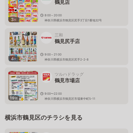
鶴見店
8:00～20:00
3
枚
神奈川県横浜市鶴見区尻手3丁目1番地32号
三和
鶴見尻手店
9:00～21:00
4
枚
神奈川県横浜市鶴見区尻手2-2-8
ツルハドラッグ
鶴見市場店
9:00〜22:00
19
枚
神奈川県横浜市鶴見区市場東中町5-11
横浜市鶴見区のチラシを見る