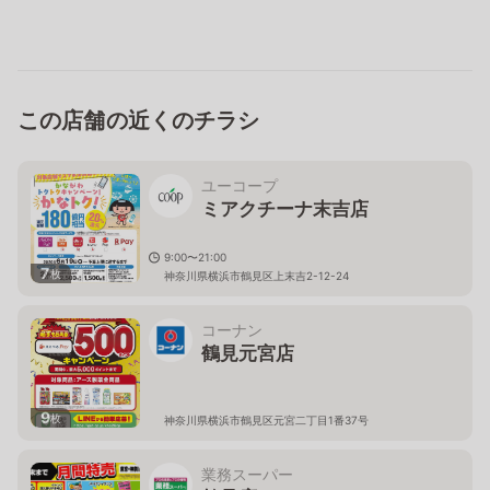
この店舗の近くのチラシ
ユーコープ
ミアクチーナ末吉店
9:00〜21:00
7
枚
神奈川県横浜市鶴見区上末吉2-12-24
コーナン
鶴見元宮店
9
枚
神奈川県横浜市鶴見区元宮二丁目1番37号
業務スーパー