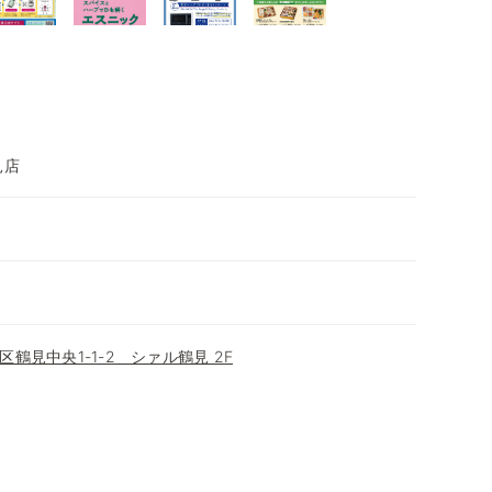
見店
鶴見中央1-1-2 シァル鶴見 2F