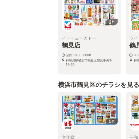
2
枚
イトーヨーカドー
ライ
鶴見店
鶴
全館 10:00-21:00
9:0
神奈川県横浜市鶴見区鶴見中央3-
神
15-30
横浜市鶴見区のチラシを見
5
枚
文化堂
三和