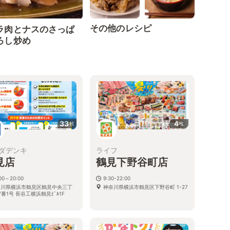
その他のレシピ
ラ肉とナスのさっぱ
ろし炒め
33
4
枚
枚
ダデンキ
ライフ
見店
鶴見下野谷町店
:00～20:00
9:30-22:00
奈川県横浜市鶴見区鶴見中央三丁
神奈川県横浜市鶴見区下野谷町 1-27
7番1号 長谷工横浜鶴見ﾋﾞﾙ1F