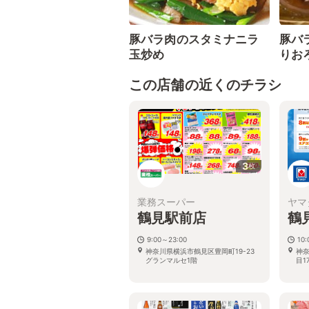
豚バラ肉のスタミナニラ
豚バ
玉炒め
りお
この店舗の近くのチラシ
3
枚
業務スーパー
ヤマ
鶴見駅前店
鶴
9:00～23:00
10
神奈川県横浜市鶴見区豊岡町19-23
神
グランマルセ1階
目1