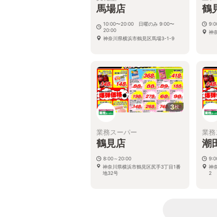
馬場店
鶴
10:00〜20:00 日曜のみ 9:00〜
9:
20:00
神
神奈川県横浜市鶴見区馬場3-1-9
3
枚
業務スーパー
業務
鶴見店
潮
8:00～20:00
9:0
神奈川県横浜市鶴見区尻手3丁目1番
神奈
地32号
2