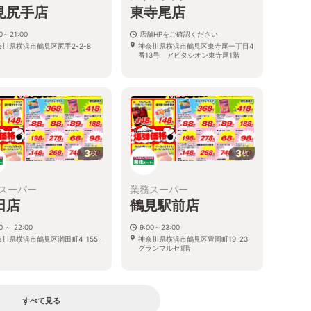
見尻手店
東寺尾店
00～21:00
店舗HPをご確認ください
奈川県横浜市鶴見区尻手2-2-8
神奈川県横浜市鶴見区東寺尾一丁目4
番13号 アビタシオン東寺尾1階
3
3
枚
枚
スーパー
業務スーパー
田店
鶴見駅前店
0 ～ 22:00
9:00～23:00
川県横浜市鶴見区潮田町4-155-
神奈川県横浜市鶴見区豊岡町19-23
グランマルセ1階
すべて見る