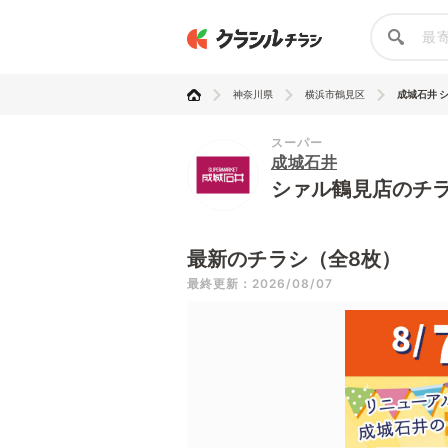
神奈川県
横浜市鶴見区
成城石井 
スーパー
成城石井
シァル鶴見店のチ
最新のチラシ（全8枚）
最終更新：2026/08/07