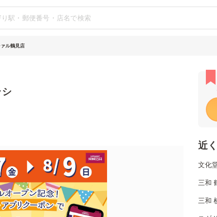
シァル鶴見店
ラシ
近
文化堂
三和 
三和 