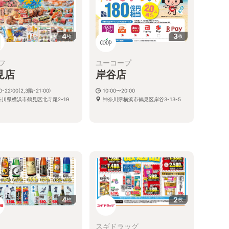
4
3
枚
枚
フ
ユーコープ
見店
岸谷店
0-22:00(2,3階-21:00)
10:00〜20:00
奈川県横浜市鶴見区北寺尾2-19
神奈川県横浜市鶴見区岸谷3-13-5
る
4
2
枚
枚
スギドラッグ