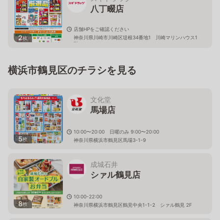
八丁畷店
店舗HPをご確認ください
2
神奈川県川崎市川崎区堤根34番地1 川崎マリンハウス1
枚
階
横浜市鶴見区のチラシを見る
文化堂
馬場店
10:00〜20:00 日曜のみ 9:00〜20:00
5
枚
神奈川県横浜市鶴見区馬場3-1-9
成城石井
シァル鶴見店
10:00-22:00
8
枚
神奈川県横浜市鶴見区鶴見中央1-1-2 シァル鶴見 2F