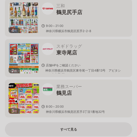
三和
鶴見尻手店
9:00～21:00
4
枚
神奈川県横浜市鶴見区尻手2-2-8
スギドラッグ
東寺尾店
店舗HPをご確認ください
2
神奈川県横浜市鶴見区東寺尾一丁目4番13号 アビタシ
枚
オン東寺尾1階
業務スーパー
鶴見店
8:00～20:00
3
枚
神奈川県横浜市鶴見区尻手3丁目1番地32号
すべて見る