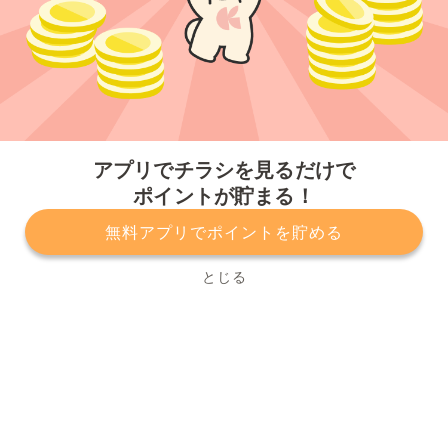
今すぐアプリをダウンロードする
アプリでチラシを見るだけで
ポイントが貯まる！
無料アプリでポイントを貯める
プライバシーポリシー
利用規約
運営会社
サービスに関してのお問い合わせ
チラシ掲載をお考えの方
とじる
Copyright© Kurashiru, Inc. All Rights Reserved.