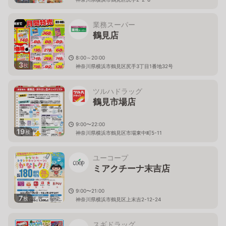
業務スーパー
鶴見店
8:00～20:00
3
枚
神奈川県横浜市鶴見区尻手3丁目1番地32号
ツルハドラッグ
鶴見市場店
9:00〜22:00
19
枚
神奈川県横浜市鶴見区市場東中町5-11
ユーコープ
ミアクチーナ末吉店
9:00〜21:00
7
枚
神奈川県横浜市鶴見区上末吉2-12-24
スギドラッグ