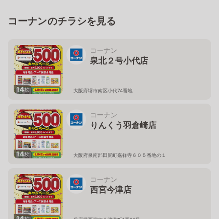
コーナンのチラシを見る
コーナン
泉北２号小代店
14
枚
大阪府堺市南区小代74番地
コーナン
りんくう羽倉崎店
14
枚
大阪府泉南郡田尻町嘉祥寺６０５番地の１
コーナン
西宮今津店
14
枚