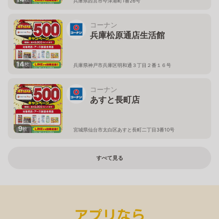
兵庫県西宮市今津港町1番26号
コーナン
兵庫松原通店生活館
14
枚
兵庫県神戸市兵庫区明和通３丁目２番１６号
コーナン
あすと長町店
9
枚
宮城県仙台市太白区あすと長町二丁目3番10号
すべて見る