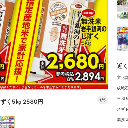
近
文化堂
成城
三和 
1/5
く5㎏ 2580円
スギ
業務ス