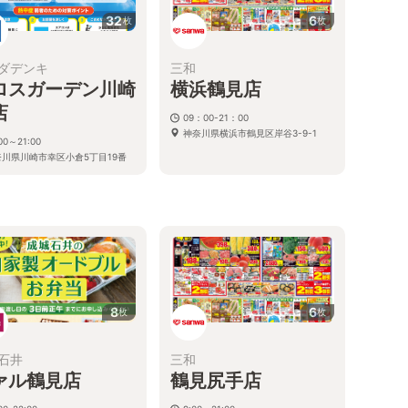
32
6
枚
枚
ダデンキ
三和
ロスガーデン川崎
横浜鶴見店
店
09：00-21：00
神奈川県横浜市鶴見区岸谷3-9-1
00～21:00
奈川県川崎市幸区小倉5丁目19番
号
る
8
6
枚
枚
石井
三和
ァル鶴見店
鶴見尻手店