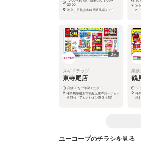
10:00〜20:00 日曜のみ 9:00〜
10:
20:00
神奈
神奈川県横浜市鶴見区馬場3-1-9
2 
2
枚
スギドラッグ
業務
東寺尾店
鶴
店舗HPをご確認ください
8:
神奈川県横浜市鶴見区東寺尾一丁目4
神
番13号 アビタシオン東寺尾1階
地3
ユーコープのチラシを見る