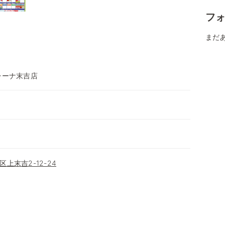
フ
まだ
チーナ末吉店
上末吉2-12-24