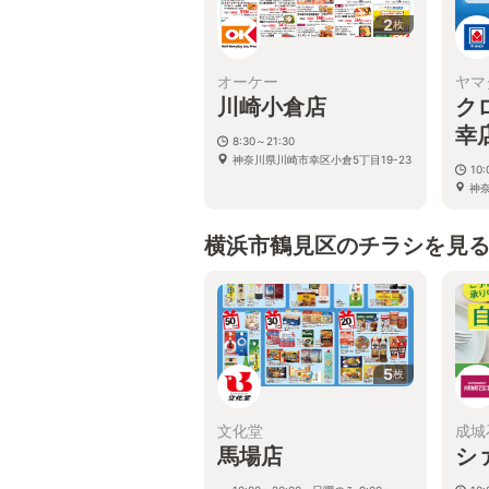
2
枚
オーケー
ヤマ
川崎小倉店
ク
幸
8:30～21:30
神奈川県川崎市幸区小倉5丁目19-23
10:
神
23
横浜市鶴見区のチラシを見
5
枚
文化堂
成城
馬場店
シ