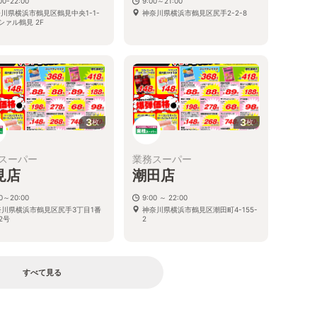
00-22:00
9:00～21:00
川県横浜市鶴見区鶴見中央1-1-
神奈川県横浜市鶴見区尻手2-2-8
シァル鶴見 2F
3
3
枚
枚
スーパー
業務スーパー
見店
潮田店
00～20:00
9:00 ～ 22:00
奈川県横浜市鶴見区尻手3丁目1番
神奈川県横浜市鶴見区潮田町4-155-
2号
2
すべて見る