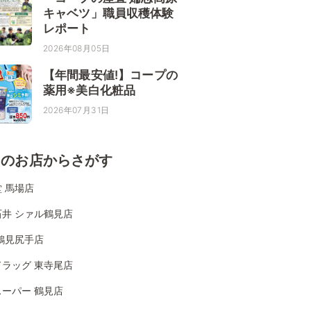
キャベツ」職員収穫体験
レポート
2026年08月05日
【年間最安値!】コープの
薬用※美白化粧品
2026年07月31日
くのお店からさがす
 馬場店
石井 シァル鶴見店
鶴見尻手店
ドラッグ 東寺尾店
ーパー 鶴見店