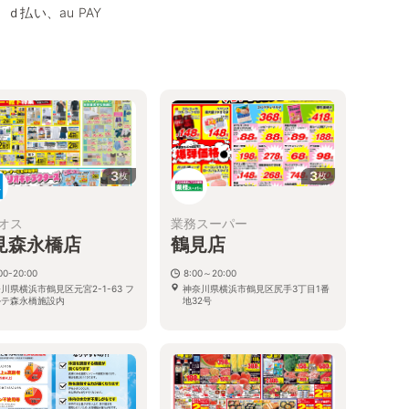
、ｄ払い、au PAY
3
3
枚
枚
オス
業務スーパー
見森永橋店
鶴見店
00-20:00
8:00～20:00
川県横浜市鶴見区元宮2-1-63 フ
神奈川県横浜市鶴見区尻手3丁目1番
ルテ森永橋施設内
地32号