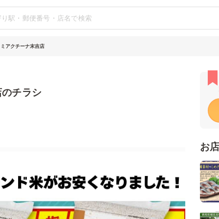
 ミアクチーナ末吉店
店のチラシ
お