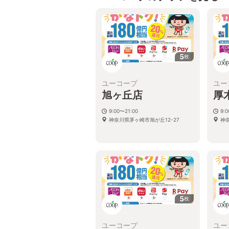
5
枚
ユーコープ
ユー
旭ヶ丘店
厚
9:00〜21:00
9:
神奈川県茅ヶ崎市旭が丘12-27
神奈
5
枚
ユーコープ
ユー