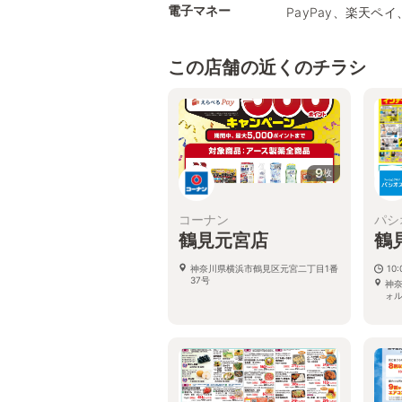
電子マネー
PayPay、楽天ペイ
この店舗の近くのチラシ
9
枚
コーナン
パシ
鶴見元宮店
鶴
神奈川県横浜市鶴見区元宮二丁目1番
10:
37号
神奈
ォ