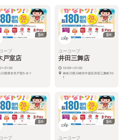
5
5
枚
枚
コープ
ユーコープ
木戸室店
井田三舞店
00〜21:00
10:00〜21:00
川県厚木市戸室5-6-1
神奈川県川崎市中原区井田三舞町10-
1
5
5
枚
枚
コープ
ユーコープ