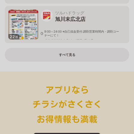
ツルハドラッグ
旭川末広北店
9:00～24:00 ※自己採血受付:調剤営業時間内・調剤コー
ナーにて！
22
枚
北海道旭川市末広1条10丁目1番20号
すべて見る