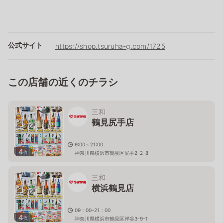
公式サイト
https://shop.tsuruha-g.com/1725
この店舗の近くのチラシ
三和
鶴見尻手店
9:00～21:00
4
枚
神奈川県横浜市鶴見区尻手2-2-8
三和
横浜鶴見店
09：00-21：00
4
枚
神奈川県横浜市鶴見区岸谷3-9-1