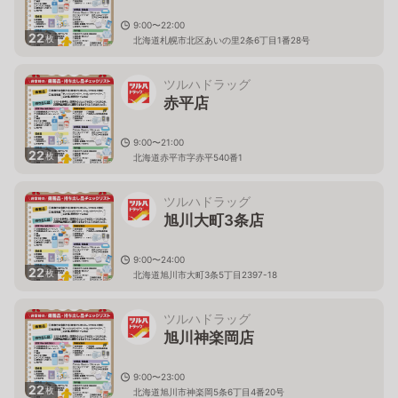
9:00〜22:00
22
枚
北海道札幌市北区あいの里2条6丁目1番28号
ツルハドラッグ
赤平店
9:00〜21:00
22
枚
北海道赤平市字赤平540番1
ツルハドラッグ
旭川大町3条店
9:00〜24:00
22
枚
北海道旭川市大町3条5丁目2397-18
ツルハドラッグ
旭川神楽岡店
9:00〜23:00
22
枚
北海道旭川市神楽岡5条6丁目4番20号