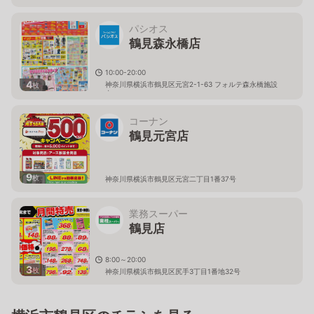
パシオス
鶴見森永橋店
10:00-20:00
4
神奈川県横浜市鶴見区元宮2-1-63 フォルテ森永橋施設
枚
内
コーナン
鶴見元宮店
9
枚
神奈川県横浜市鶴見区元宮二丁目1番37号
業務スーパー
鶴見店
8:00～20:00
3
枚
神奈川県横浜市鶴見区尻手3丁目1番地32号