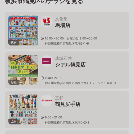
横浜市鶴見区のチラシを見る
文化堂
馬場店
10:00〜20:00 日曜のみ 9:00〜20:00
5
枚
神奈川県横浜市鶴見区馬場3-1-9
成城石井
シァル鶴見店
10:00-22:00
8
枚
神奈川県横浜市鶴見区鶴見中央1-1-2 シァル鶴見 2F
三和
鶴見尻手店
9:00～21:00
4
枚
神奈川県横浜市鶴見区尻手2-2-8