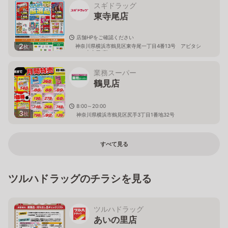
スギドラッグ
東寺尾店
店舗HPをご確認ください
2
神奈川県横浜市鶴見区東寺尾一丁目4番13号 アビタシ
枚
オン東寺尾1階
業務スーパー
鶴見店
8:00～20:00
3
枚
神奈川県横浜市鶴見区尻手3丁目1番地32号
すべて見る
ツルハドラッグのチラシを見る
ツルハドラッグ
あいの里店