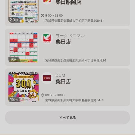
柴田船岡店
9:00〜22:00
20
枚
宮城県柴田郡柴田町大字船岡字新田208-3
ヨークベニマル
柴田店
5
枚
宮城県柴田郡柴田町船岡新栄４丁目６番地26
DCM
柴田店
09:30～20:00
18
枚
宮城県柴田郡柴田町大字中名生字佐野34-4
すべて見る