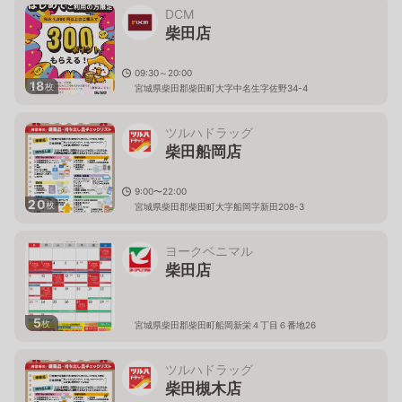
DCM
柴田店
09:30～20:00
18
枚
宮城県柴田郡柴田町大字中名生字佐野34-4
ツルハドラッグ
柴田船岡店
9:00〜22:00
20
枚
宮城県柴田郡柴田町大字船岡字新田208-3
ヨークベニマル
柴田店
5
枚
宮城県柴田郡柴田町船岡新栄４丁目６番地26
ツルハドラッグ
柴田槻木店