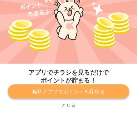
今すぐアプリをダウンロードする
アプリでチラシを見るだけで
ポイントが貯まる！
無料アプリでポイントを貯める
プライバシーポリシー
利用規約
運営会社
サービスに関してのお問い合わせ
チラシ掲載をお考えの方
とじる
Copyright© Kurashiru, Inc. All Rights Reserved.