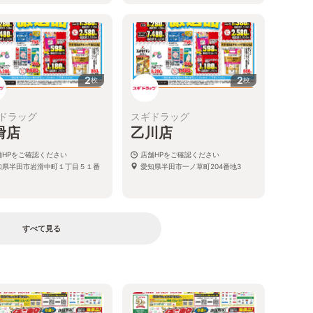
2
2
枚
枚
ドラッグ
スギドラッグ
滑店
乙川店
舗HPをご確認ください
店舗HPをご確認ください
知県半田市岩滑中町１丁目５１番
愛知県半田市一ノ草町204番地3
すべて見る
る