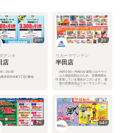
30
2
枚
枚
ダデンキ
リカーマウンテン
田店
半田店
:00～20:00
AM10:00～PM8:00 新型コロナウイ
ルス感染症防止のため、営業時間を
知県半田市本町1丁目1番地
変更している場合がございます。 最
新の営業状況はリカーマウンテン公
式サイトをご確認ください。
愛知県半田市中町4丁目17
7
54
枚
枚