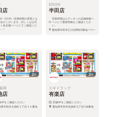
I
EDION
田店
半田店
:00～20:00（営業時間が変更とな
営業時間はエディオンの店舗情報ペ
場合がございます。詳しくは公式
ージにて最新情報をご確認くださ
イト各店舗ページにてご確認くだ
い。
い。）
愛知県半田市乙川吉野町9番地パワー
県半田市北二ツ坂町2-1-1
ドーム半田内
2
2
枚
枚
薬局
スギドラッグ
池店
有楽店
舗HPをご確認ください
店舗HPをご確認ください
知県半田市大高町２丁目３５番地
愛知県半田市有楽町七丁目136番地