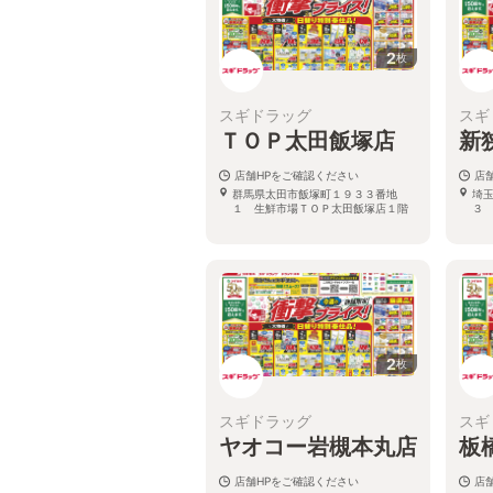
2
枚
スギドラッグ
スギ
ＴＯＰ太田飯塚店
新
店舗HPをご確認ください
店
群馬県太田市飯塚町１９３３番地
埼
１ 生鮮市場ＴＯＰ太田飯塚店１階
３
2
枚
スギドラッグ
スギ
ヤオコー岩槻本丸店
板
店舗HPをご確認ください
店