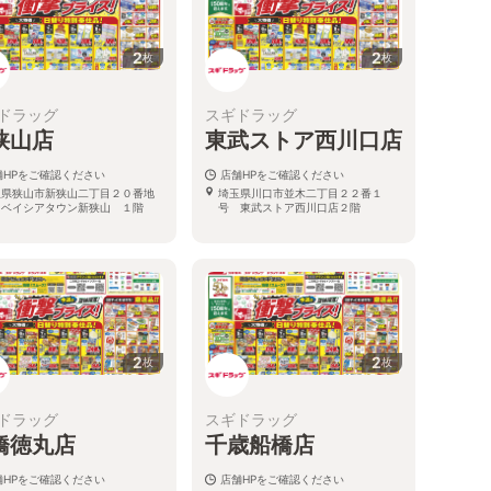
2
2
枚
枚
ドラッグ
スギドラッグ
狭山店
東武ストア西川口店
舗HPをご確認ください
店舗HPをご確認ください
玉県狭山市新狭山二丁目２０番地
埼玉県川口市並木二丁目２２番１
 ベイシアタウン新狭山 １階
号 東武ストア西川口店２階
2
2
枚
枚
ドラッグ
スギドラッグ
橋徳丸店
千歳船橋店
舗HPをご確認ください
店舗HPをご確認ください