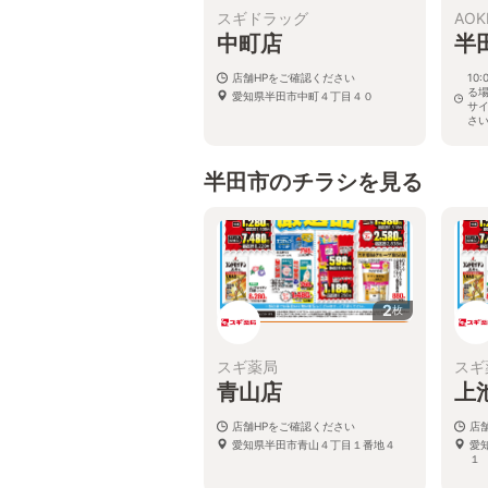
スギドラッグ
AOK
中町店
半
店舗HPをご確認ください
10
る
愛知県半田市中町４丁目４０
サ
さ
愛知
半田市のチラシを見る
2
枚
スギ薬局
スギ
青山店
上
店舗HPをご確認ください
店
愛知県半田市青山４丁目１番地４
愛
１