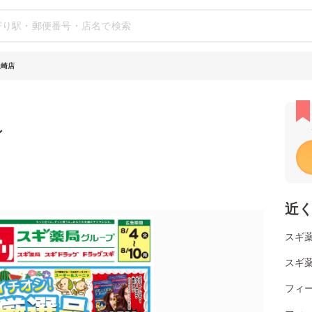
星崎店
シ
近
スギ薬
スギ薬
フィー