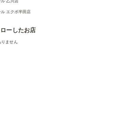
ル 乙川店
ール エクボ半田店
ォローしたお店
ありません