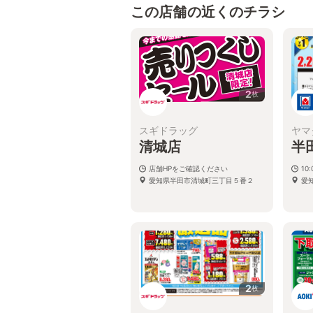
この店舗の近くのチラシ
2
枚
スギドラッグ
ヤマ
清城店
半
店舗HPをご確認ください
10
愛知県半田市清城町三丁目５番２
愛
2
枚