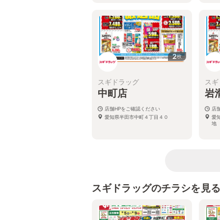
2
枚
スギドラッグ
スギ
中町店
岩
店舗HPをご確認ください
店
愛知県半田市中町４丁目４０
愛
地
スギドラッグのチラシを見