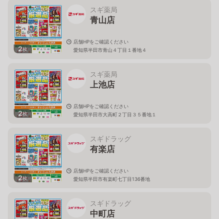
スギ薬局
青山店
店舗HPをご確認ください
2
枚
愛知県半田市青山４丁目１番地４
スギ薬局
上池店
店舗HPをご確認ください
2
枚
愛知県半田市大高町２丁目３５番地１
スギドラッグ
有楽店
店舗HPをご確認ください
2
枚
愛知県半田市有楽町七丁目136番地
スギドラッグ
中町店