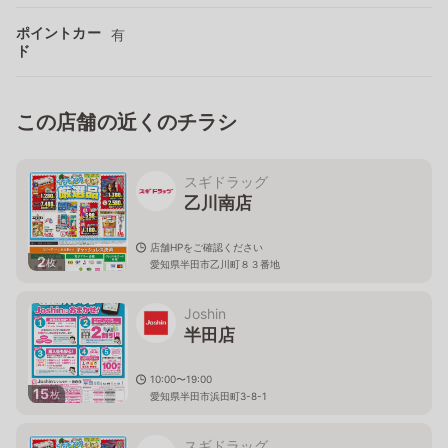
ポイントカー
有
ド
この店舗の近くのチラシ
スギドラッグ
乙川南店
店舗HPをご確認ください
2
枚
愛知県半田市乙川町８３番地
Joshin
半田店
10:00〜19:00
15
枚
愛知県半田市浜田町3-8-1
スギドラッグ