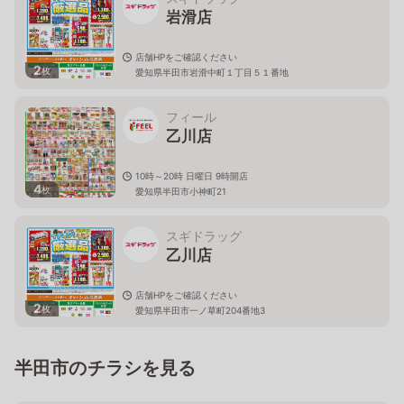
岩滑店
店舗HPをご確認ください
2
枚
愛知県半田市岩滑中町１丁目５１番地
フィール
乙川店
10時～20時 日曜日 9時開店
4
枚
愛知県半田市小神町21
スギドラッグ
乙川店
店舗HPをご確認ください
2
枚
愛知県半田市一ノ草町204番地3
半田市のチラシを見る