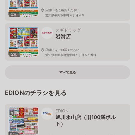
店舗HPをご確認ください
2
枚
愛知県半田市中町４丁目４０
スギドラッグ
岩滑店
店舗HPをご確認ください
2
枚
愛知県半田市岩滑中町１丁目５１番地
すべて見る
EDIONのチラシを見る
EDION
旭川永山店（旧100満ボル
ト）
56
枚